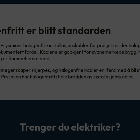
fritt er blitt standarden
Prysmians halogenfrie installasjonskabler for prosjekter der halog
dokumentert fordel. Kablene er godkjent for svanemerkede bygg, h
 og er flammehemmende.
annegenskaper skjerpes, og halogenfrie kabler er i ferd med å bli 
Prysmian har halogenfritt i hele bredden av installasjonskabler.
Trenger du elektriker?