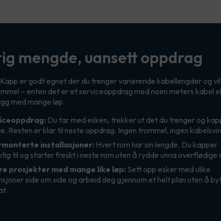
tig mengde, uansett oppdrag
 Kapp er godt egnet der du trenger varierende kabellengder og vi
ommel – enten det er et serviceoppdrag med noen meters kabel el
ygg med mange løp.
iceoppdrag:
Du tar med esken, trekker ut det du trenger og kapp
e. Resten er klar til neste oppdrag. Ingen trommel, ingen kabelsvin
rmonterte installasjoner:
Hvert rom har sin lengde. Du kapper
tig til og starter freskt i neste rom uten å rydde unna overflødige
re prosjekter med mange like løp:
Sett opp esker med ulike
sjoner side om side og arbeid deg gjennom et helt plan uten å by
at.