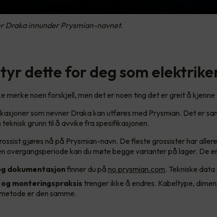
er Draka innunder Prysmian-navnet.
tyr dette for deg som elektrike
kke merke noen forskjell, men det er noen ting det er greit å kjenne t
fikasjoner som nevner Draka kan utføres med Prysmian. Det er s
 teknisk grunn til å avvike fra spesifikasjonen.
 grossist gjøres nå på Prysmian-navn. De fleste grossister har alle
 en overgangsperiode kan du møte begge varianter på lager. De er
og dokumentasjon
finner du på
no.prysmian.com
. Tekniske data
og monteringspraksis
trenger ikke å endres. Kabeltype, dimen
nsmetode er den samme.