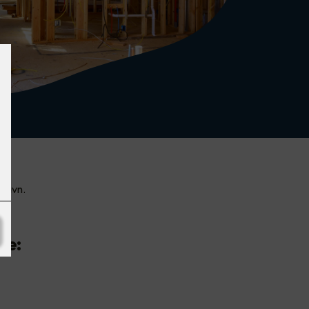
 navn.
me: