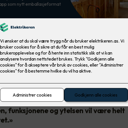
 Kapp som nytt emballasjeformat
 har eid Draka siden 2011. Nå samles alle varemerkene under ett
elige på hva det betyr i praksis:
vnet forandres, produktene er de sam
n, funksjonene og ytelsen vil være helt
et.»