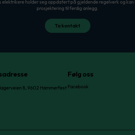
 elektrikere holder seg oppdatert på gjeldende regelverk og kan 
prosjektering til ferdig anlegg.
Ta kontakt
sadresse
Følg oss
Facebook
lagerveien 8, 9602 Hammerfest