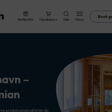
Book g
Nettbutikk
Handlekurv
Søk
Meny
navn –
mian
e produksjonskvaliteten du