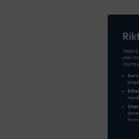
Rik
Trekk &
uten tr
stort b
Serv
lengd
Ette
nøyak
Stør
dimen
form