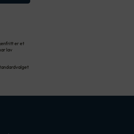
enfritt er et
ar lav
standardvalget