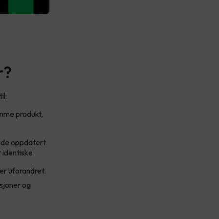
r?
il:
amme produkt,
rede oppdatert
 identiske.
 er uforandret.
sjoner og