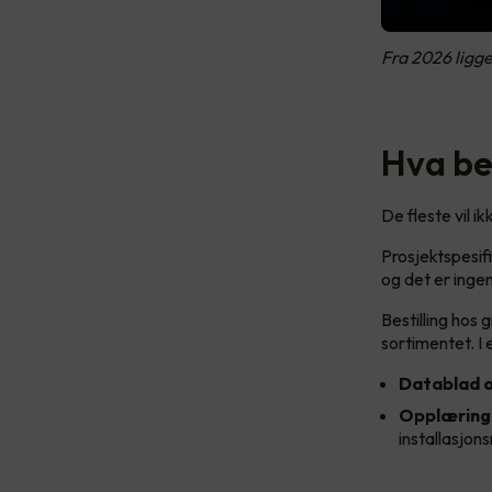
Fra 2026 ligg
Hva be
De fleste vil i
Prosjektspesi
og det er ingen
Bestilling hos
sortimentet. I
Datablad 
Opplæring 
installasjo