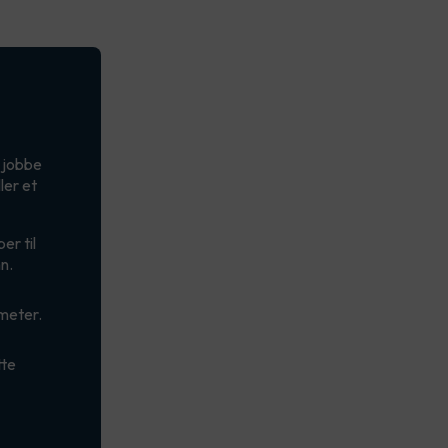
l jobbe
ler et
er til
n.
 meter.
tte