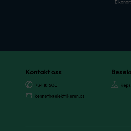
Elkonors
Kontakt oss
Besøk
784 18 600
Reps
kenneth@elektrikeren.as