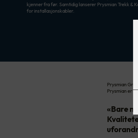
kjenner fra før. Samtidig lanserer Prysmian Trekk &
for installasjonskabler.
Prysmian Group
Prysmian er tyd
«Bare na
Kvalitete
uforandr