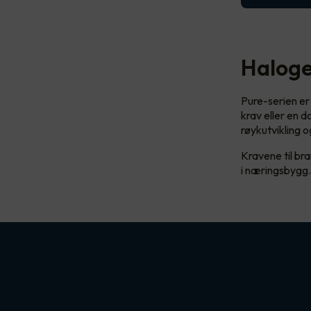
Halogen
Pure-serien er 
krav eller en 
røykutvikling
Kravene til br
i næringsbygg. 