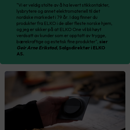
"Vi er veldig stolte av å ha levert stikkontakter,
lysbrytere og annet elektromateriell til det
nordiske markedet i 79 år. I dag finner du
produkter fra ELKO i de aller fleste norske hjem,
og jeg er sikker på at ELKO One vil bli høyt
verdsatt av kunder som er opptatt av trygge,
bærekraftige og estetisk fine produkter",
sier
Geir Arne Erikstad
, Salgsdirektør i ELKO
AS.