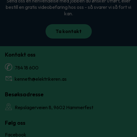
Send oss en henvendelse med jobben du ønsker utført, eller
bestill en gratis videobefaring hos oss - så svarer vi så fort vi
kan.
Ta kontakt
Kontakt oss
784 18 600
kenneth@elektrikeren.as
Besøksadresse
Repslagerveien 8, 9602 Hammerfest
Følg oss
Facebook