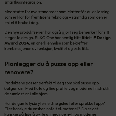
smarthusintegrasjon.
Med støtte for nye standarder som Matter får du en løsning
som er klar for fremtidens teknologi – samtidig som den er
enkel å bruke i dag.
Den nye produktserien har også gjort seg bemerket for sitt
elegante design. ELKO One har nemlig blitt tildelt
iF Design
Award 2024
, en anerkjennelse som bekrefter
kombinasjonen av funksjon, kvalitet og estetikk.
Planlegger du å pusse opp eller
renovere?
Produktene passer perfekt til deg som skal pusse opp
boligen din. Med flate og fine profiler, og moderne finish sklir
de sømløst inn i alle hjem.
Har de gamle lysbryterne dine gulnet eller sprukket opp?
Eller kanskje du ønsker innfelt el-materiell? Da er det
kanskje på tide å bytte ut med noe nytt og moderne.