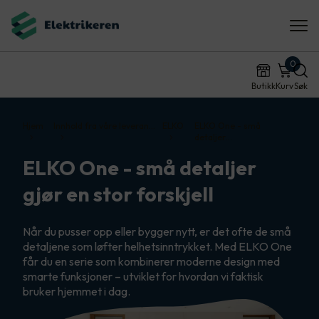
0
Butikk
Kurv
Søk
Hjem
Innhold fra våre leveran…
ELKO
ELKO One - små
detaljer…
ELKO One - små detaljer
gjør en stor forskjell
Når du pusser opp eller bygger nytt, er det ofte de små
detaljene som løfter helhetsinntrykket. Med ELKO One
får du en serie som kombinerer moderne design med
smarte funksjoner – utviklet for hvordan vi faktisk
bruker hjemmet i dag.