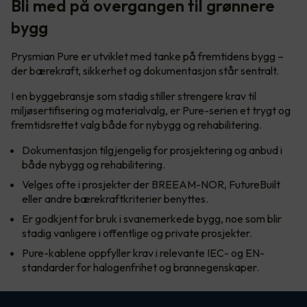
Bli med på overgangen til grønnere
bygg
Prysmian Pure er utviklet med tanke på fremtidens bygg –
der bærekraft, sikkerhet og dokumentasjon står sentralt.
I en byggebransje som stadig stiller strengere krav til
miljøsertifisering og materialvalg, er Pure-serien et trygt og
fremtidsrettet valg både for nybygg og rehabilitering.
Dokumentasjon tilgjengelig for prosjektering og anbud i
både nybygg og rehabilitering.
Velges ofte i prosjekter der BREEAM-NOR, FutureBuilt
eller andre bærekraftkriterier benyttes.
Er godkjent for bruk i svanemerkede bygg, noe som blir
stadig vanligere i offentlige og private prosjekter.
Pure-kablene oppfyller krav i relevante IEC- og EN-
standarder for halogenfrihet og brannegenskaper.