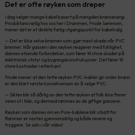
Det er ofte røyken som dreper
I dag velger mange kabel basert på mengden brannenergi.
Produktansvarlig hos oss her i Drammen, Frode Sørensen,
mener det er et direkte farlig utgangspunkt for kabelvalg.
— Det er ikke selve brannen som gjør mest skade når PVC
brenner. Når gassen i den røyken reagerer med fuktighet,
dannes etsende forbindelser, som fører til store skader på
elektronisk utstyr og bygningskonstruksjoner. Det fører til
store kostnader i etterkant.
Frode mener at den tette røyken PVC-kabler gir under brann
er den klart verste konsekvensen av å velge PVC:
— Sikten blir så dårlig av den tette røyken at folk ikke finner
veien ut i tide, og dermed rammes av de giftige gassene.
Røyken som dannes om en Pure-kablene blir utsatt for
flammer er nesten gjennomsiktig og både renere og
tryggere. Se selv i vår video!