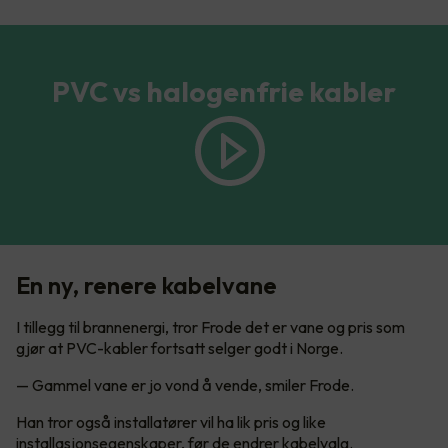
PVC vs halogenfrie kabler
En ny, renere kabelvane
I tillegg til brannenergi, tror Frode det er vane og pris som
gjør at PVC-kabler fortsatt selger godt i Norge.
— Gammel vane er jo vond å vende, smiler Frode.
Han tror også installatører vil ha lik pris og like
installasjonsegenskaper, før de endrer kabelvalg.