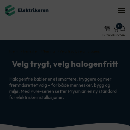
0
Butikk
Kurv
Søk
Hjem
Tjenester
Næring
Velg trygt, velg halogen…
Velg trygt, velg halogenfritt
Halogenfrie kabler er et smartere, tryggere og mer
fremtidsrettet valg – for både mennesker, bygg og
miljø. Med Pure-serien setter Prysmian en ny standard
for elektriske installasjoner.