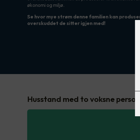
økonomi og miljø.
Se hvor mye strøm denne familien kan produsere
overskuddet de sitter igjen med!
Husstand med to voksne perso