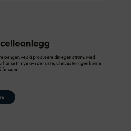
celleanlegg
are penger, ved å produsere din egen strøm. Med
 har sett mye av i det siste, vil investeringen kunne
å år siden.
re!