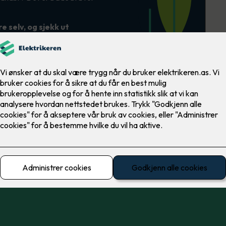
 selv, og sjekk ut
ner
Årlig
produksjon: