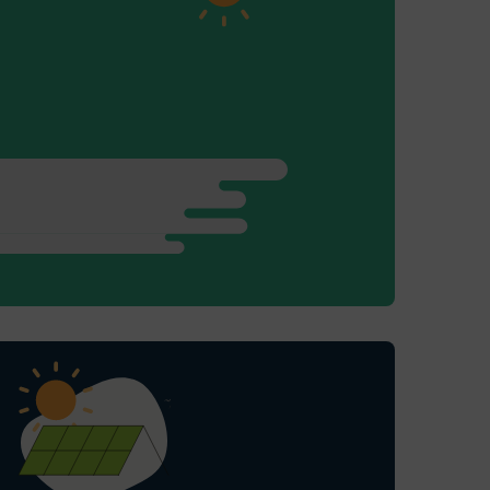
Årlig forbruk:
17 000
kWh