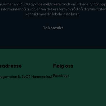
ar vi mer enn 3500 dyktige elektrikere rundt om i Norge. Vi tar 
informanter på alvor, enten det er i form av råd på digitale flater,
kontakt med din lokale installatør.
Ta kontakt
sadresse
Følg oss
Facebook
lagerveien 8, 9602 Hammerfest