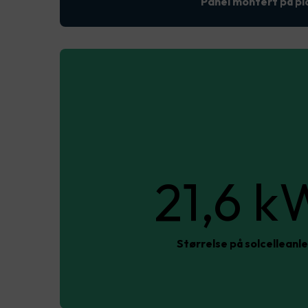
Panel montert på pl
21,6 k
Størrelse på solcelleanl