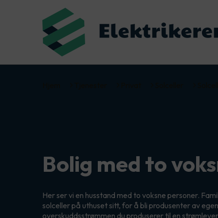
Hjem
Tjenester
Privat
Solceller
Solcel
Bolig med to vok
Her ser vi en husstand med to voksne personer. Fami
solceller på uthuset sitt, for å bli produsenter av ege
overskuddsstrømmen du produserer til en strømlever