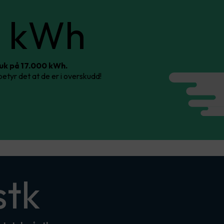
21 000
0 kWh
kWh
ruk på 17.000 kWh.
tyr det at de er i overskudd!
stk