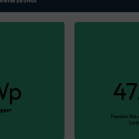
atetak på uthus
Wp
47
egget
Familien fikk
Dette