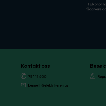
I Elkonor h
rådgivere og 
Kontakt oss
Besøk
784 18 600
Reps
kenneth@elektrikeren.as