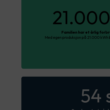
21.00
Familien har et årlig forb
Med egen produksjon på 21.000 kWh be
54 