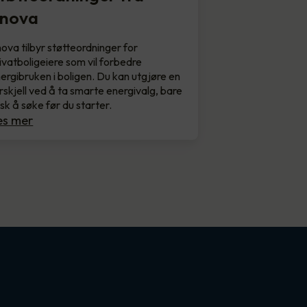
nova
ova tilbyr støtteordninger for
ivatboligeiere som vil forbedre
ergibruken i boligen. Du kan utgjøre en
rskjell ved å ta smarte energivalg, bare
sk å søke før du starter.
es mer