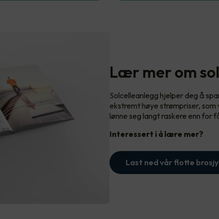
Lær mer om sol
Solcelleanlegg hjelper deg å sp
ekstremt høye strømpriser, som vi
lønne seg langt raskere enn for f
Interessert i å lære mer?
Last ned vår flotte brosjy