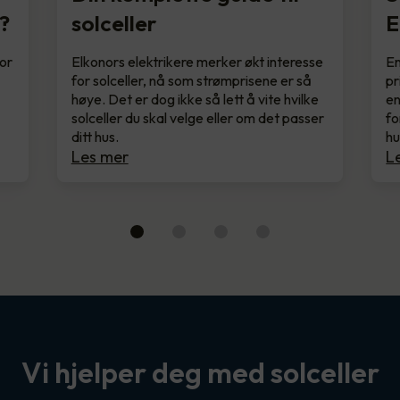
?
solceller
E
for
Elkonors elektrikere merker økt interesse
En
for solceller, nå som strømprisene er så
pr
høye. Det er dog ikke så lett å vite hvilke
en
solceller du skal velge eller om det passer
fo
ditt hus.
hu
Les mer
L
Vi hjelper deg med solceller