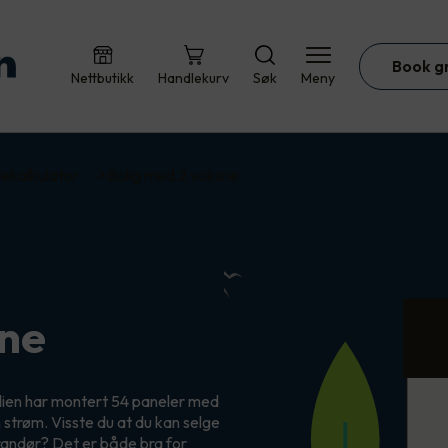
Book g
Nettbutikk
Handlekurv
Søk
Meny
lekalkulator
Bolig med 2 voksne
sne
lien har montert 54 paneler med
n strøm. Visste du at du kan selge
andør? Det er både bra for