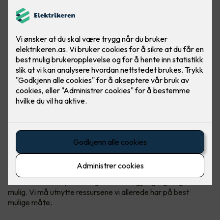
Norges kraftbruk forventes å øke kraftig i de kommende
årene. Det er her energieffektivisering kommer inn – for det
handler om å utnytte energien vi har tilgjengelig så godt som
mulig. Vi må utnytte ressursene vi allerede har på best
mulige måte.