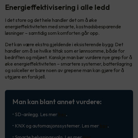
Energieffektivisering i alle ledd
I det store og det hele handler det om å øke
energieffektiviteten med smarte, kostnadsbesparende
løsninger – samtidig som komforten går opp.
Det kan være ekstra gjeldende i eksisterende bygg: Det
handler om å se hvilke tiltak som er lønnsomme, både for
bedriften og miljøet. Kanskje man bør vurdere nye grep for å
øke energieffektiviteten – smartere systemer, batterilagring
og solceller er bare noen av grepene man kan gjøre for å
utgjøre en forskjell.
Man kan blant annet vurdere:
• SD-anlegg. Les mer
her
.
• KNX og automasjonssystemer. Les mer
her
.
• Smarte belysningsvalg. Les mer
her
.