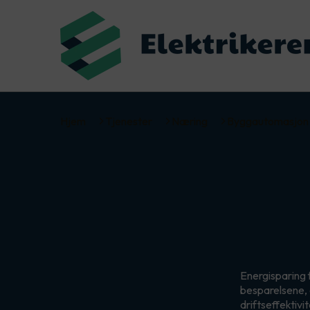
Hjem
Tjenester
Næring
Byggautomasjon
Energisparing
besparelsene, 
driftseffektivi