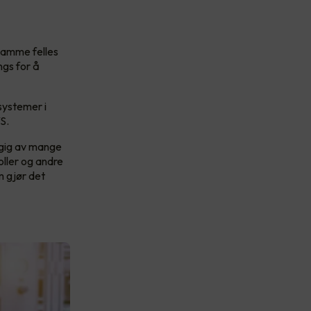
 samme felles
ngs for å
systemer i
VS.
ngig av mange
ller og andre
m gjør det