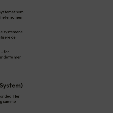
 systemet som
ighetene, men
iske systemene
atisere de
 – for
er dette mer
 System)
for deg. Her
 og samme