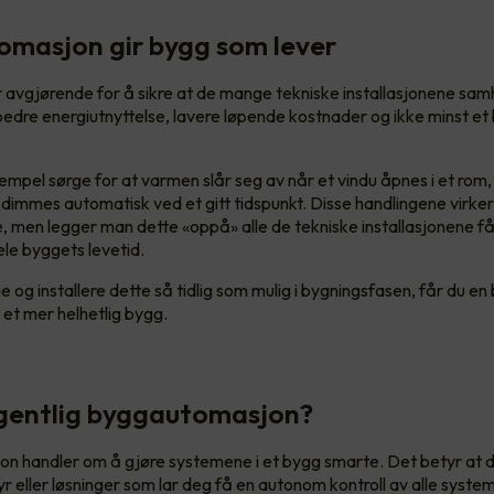
masjon gir bygg som lever
avgjørende for å sikre at de mange tekniske installasjonene sam
 bedre energiutnyttelse, lavere løpende kostnader og ikke minst et
mpel sørge for at varmen slår seg av når et vindu åpnes i et rom, 
 dimmes automatisk ved et gitt tidspunkt. Disse handlingene virke
, men legger man dette «oppå» alle de tekniske installasjonene få
ele byggets levetid.
 og installere dette så tidlig som mulig i bygningsfasen, får du en
t et mer helhetlig bygg.
gentlig byggautomasjon?
 handler om å gjøre systemene i et bygg smarte. Det betyr at d
yr eller løsninger som lar deg få en autonom kontroll av alle syste