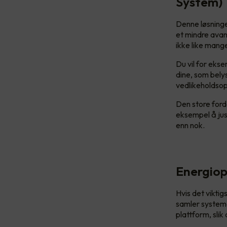
System)
Denne løsning
et mindre avan
ikke like mang
Du vil for ekse
dine, som belys
vedlikeholdsop
Den store forde
eksempel å jus
enn nok.
Energio
Hvis det vikti
samler systeme
plattform, slik