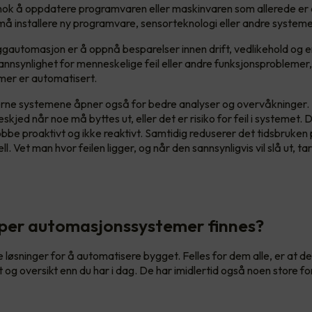
et nok å oppdatere programvaren eller maskinvaren som allerede e
å installere ny programvare, sensorteknologi eller andre systeme
automasjon er å oppnå besparelser innen drift, vedlikehold og ener
sannsynlighet for menneskelige feil eller andre funksjonsproblemer,
mer er automatisert.
ne systemene åpner også for bedre analyser og overvåkninger. D
kjed når noe må byttes ut, eller det er risiko for feil i systemet. 
jobbe proaktivt og ikke reaktivt. Samtidig reduserer det tidsbruken
l. Vet man hvor feilen ligger, og når den sannsynligvis vil slå ut, tar
yper automasjonssystemer finnes?
e løsninger for å automatisere bygget. Felles for dem alle, er at de 
t og oversikt enn du har i dag. De har imidlertid også noen store fo