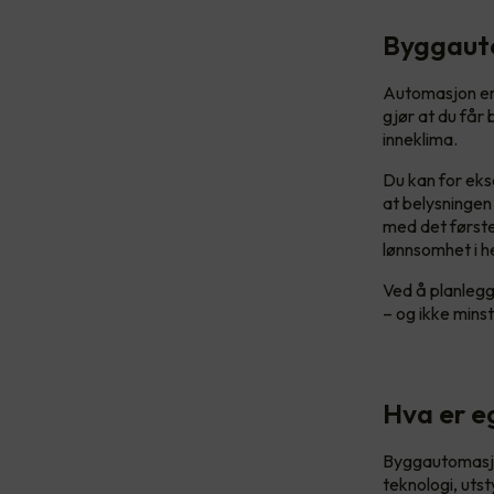
Byggauto
Automasjon er 
gjør at du får
inneklima.
Du kan for ekse
at belysningen
med det første
lønnsomhet i h
Ved å planlegge
– og ikke mins
Hva er e
Byggautomasjon
teknologi, utst