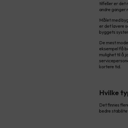
tilfeller er d
andre ganger m
Målet med bygg
er det lavere 
byggets syste
De mest moder
eksempel få bes
mulighet til å 
servicepersonel
kortere tid.
Hvilke t
Det finnes fler
bedre stabilite