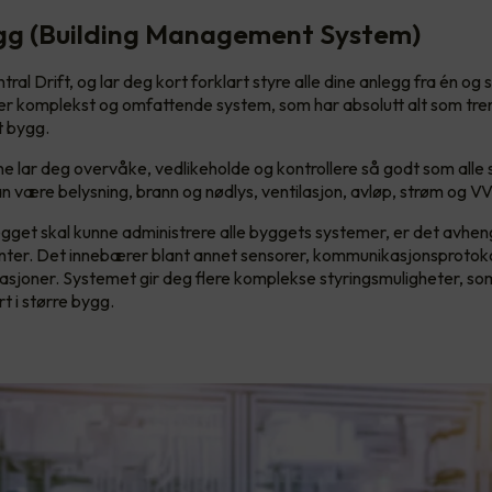
gg (Building Management System)
tral Drift, og lar deg kort forklart styre alle dine anlegg fra én og
 er komplekst og omfattende system, som har absolutt alt som tre
t bygg.
e lar deg overvåke, vedlikeholde og kontrollere så godt som alle 
n være belysning, brann og nødlys, ventilasjon, avløp, strøm og V
gget skal kunne administrere alle byggets systemer, er det avhe
ter. Det innebærer blant annet sensorer, kommunikasjonsprotoko
llasjoner. Systemet gir deg flere komplekse styringsmuligheter, so
t i større bygg.