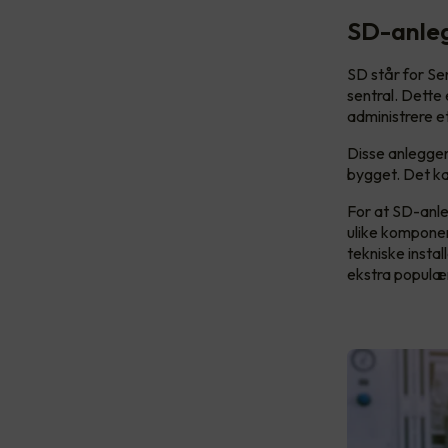
SD-anle
SD står for Sen
sentral. Dette
administrere e
Disse anleggen
bygget. Det ka
For at SD-anle
ulike komponen
tekniske insta
ekstra populær