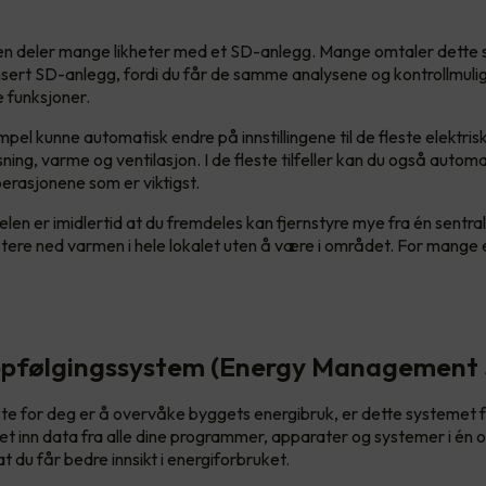
en deler mange likheter med et SD-anlegg. Mange omtaler dette
sert SD-anlegg, fordi du får de samme analysene og kontrollmul
e funksjoner.
mpel kunne automatisk endre på innstillingene til de fleste elektr
ning, varme og ventilasjon. I de fleste tilfeller kan du også autom
erasjonene som er viktigst.
len er imidlertid at du fremdeles kan fjernstyre mye fra én sentral
tere ned varmen i hele lokalet uten å være i området. For mange 
ppfølgingssystem (Energy Management
gste for deg er å overvåke byggets energibruk, er dette systemet 
t inn data fra alle dine programmer, apparater og systemer i én
 at du får bedre innsikt i energiforbruket.