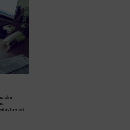
 norske
ma,
 vil avta med