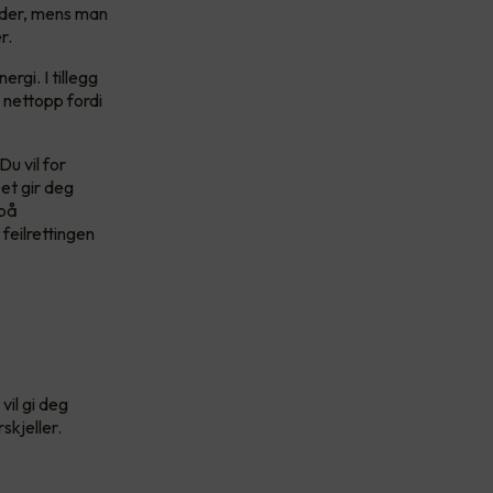
r der, mens man
r.
gi. I tillegg
 nettopp fordi
u vil for
Det gir deg
 på
 feilrettingen
vil gi deg
rskjeller.