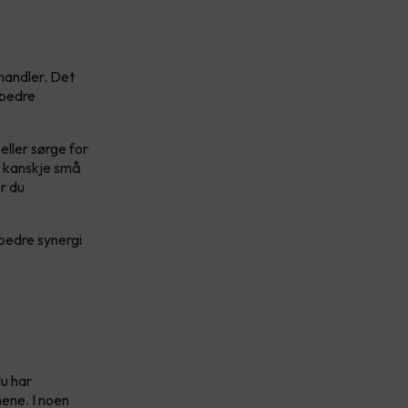
handler. Det
 bedre
eller sørge for
r kanskje små
r du
 bedre synergi
u har
mene. I noen