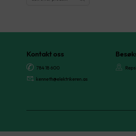
Kontakt oss
Besøk
784 18 600
Reps
kenneth@elektrikeren.as