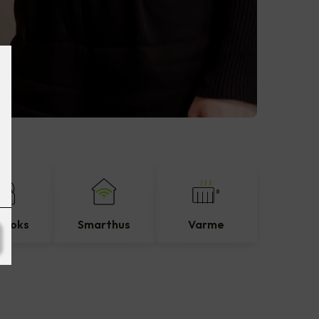
eboks
Smarthus
Varme