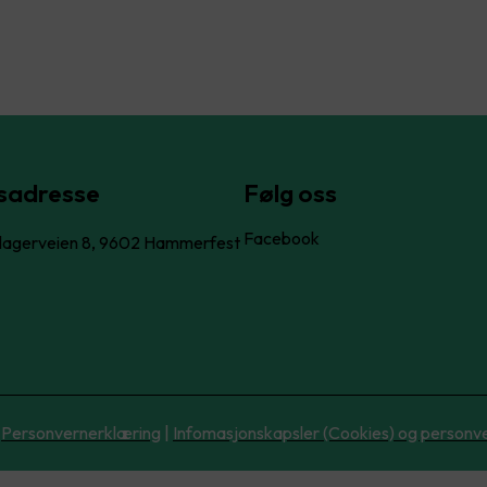
sadresse
Følg oss
Facebook
lagerveien 8, 9602 Hammerfest
Personvernerklæring
|
Infomasjonskapsler (Cookies) og personv