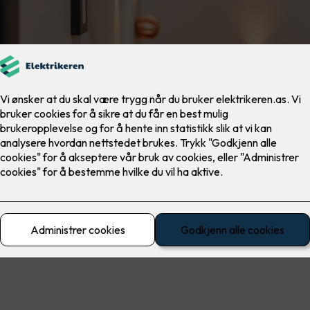
materiell
El-sikkerhet
Ferdig montert
Lad