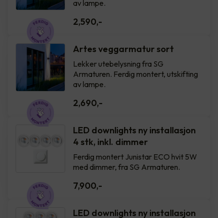
av lampe.
2,590
,-
Artes veggarmatur sort
Lekker utebelysning fra SG
Armaturen. Ferdig montert, utskifting
av lampe.
2,690
,-
LED downlights ny installasjon
4 stk, inkl. dimmer
Ferdig montert Junistar ECO hvit 5W
med dimmer, fra SG Armaturen.
7,900
,-
LED downlights ny installasjon