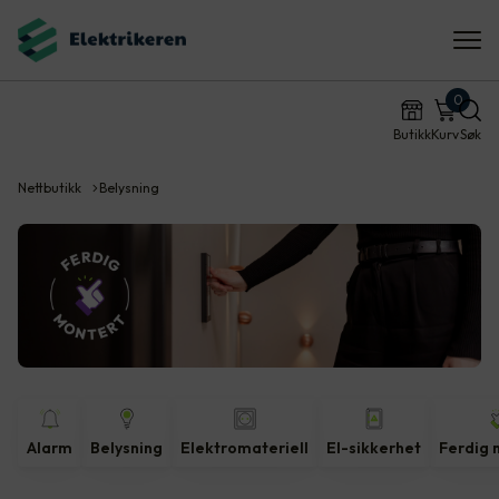
0
Butikk
Kurv
Søk
Nettbutikk
Belysning
Alarm
Belysning
Elektromateriell
El-sikkerhet
Ferdig 