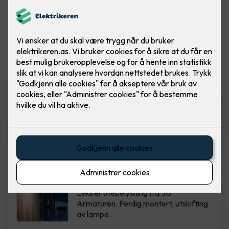
Vis flere
filtre
Spotskinne - Tube Micro Track,
Hvit
Ferdig montert spotskinne fra SG
Armaturen. Hvit
3,900
,-
Spike veggarmatur - grafitt
Lekker utebelysning fra SG
Armaturen. Ferdig montert, utskifting
av lampe.