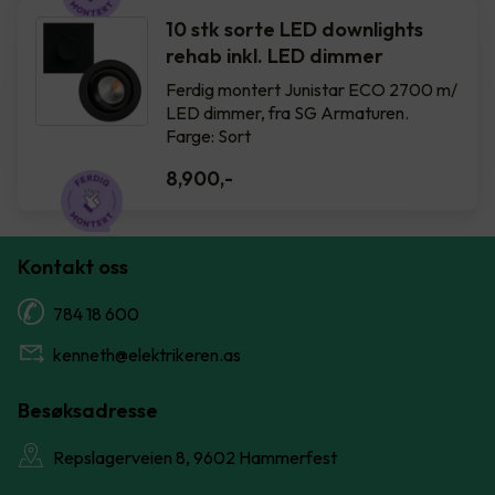
10 stk sorte LED downlights
rehab inkl. LED dimmer
Ferdig montert Junistar ECO 2700 m/
LED dimmer, fra SG Armaturen.
Farge: Sort
8,900
,-
Kontakt oss
784 18 600
kenneth@elektrikeren.as
Besøksadresse
Repslagerveien 8, 9602 Hammerfest