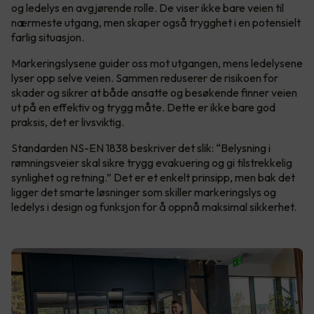
og ledelys en avgjørende rolle. De viser ikke bare veien til
nærmeste utgang, men skaper også trygghet i en potensielt
farlig situasjon.
Markeringslysene guider oss mot utgangen, mens ledelysene
lyser opp selve veien. Sammen reduserer de risikoen for
skader og sikrer at både ansatte og besøkende finner veien
ut på en effektiv og trygg måte. Dette er ikke bare god
praksis, det er livsviktig.
Standarden NS-EN 1838 beskriver det slik: “Belysning i
rømningsveier skal sikre trygg evakuering og gi tilstrekkelig
synlighet og retning.” Det er et enkelt prinsipp, men bak det
ligger det smarte løsninger som skiller markeringslys og
ledelys i design og funksjon for å oppnå maksimal sikkerhet.