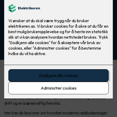
Fra trygg evakuering til grønn fremtid
I en verden der sikkerhet aldri kan tas for gitt, er nødlys en
kritisk komponent som sikrer trygghet og ro, både i
hverdagen og i krisesituasjoner. Men nødlyssystemer handler
om mer enn bare sikkerhet. De er en investering i effektiv
drift og en bærekraftig fremtid.
Her kan du lese mer om hvordan moderne nødlysløsninger