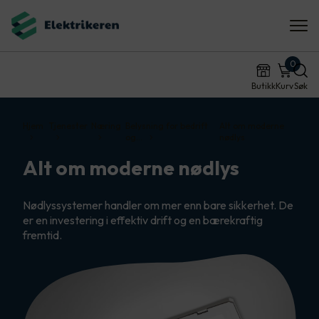
0
Butikk
Kurv
Søk
Hjem
Tjenester
Næring
Belysning for bedrift
Alt om moderne
og…
nødlys
Alt om moderne nødlys
Nødlyssystemer handler om mer enn bare sikkerhet. De
er en investering i effektiv drift og en bærekraftig
fremtid.