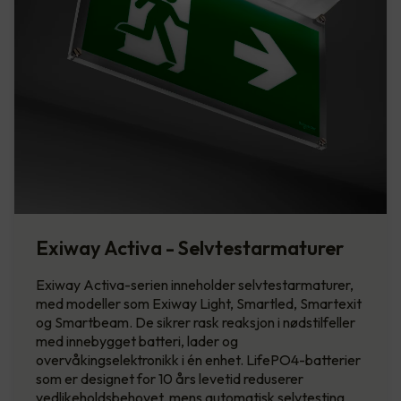
Exiway Activa - Selvtestarmaturer
Exiway Activa-serien inneholder selvtestarmaturer,
med modeller som Exiway Light, Smartled, Smartexit
og Smartbeam. De sikrer rask reaksjon i nødstilfeller
med innebygget batteri, lader og
overvåkingselektronikk i én enhet. LifePO4-batterier
som er designet for 10 års levetid reduserer
vedlikeholdsbehovet, mens automatisk selvtesting