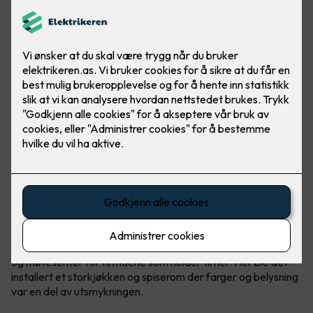
Felles kantine og møtesenter
Kantinen i Malmskriverveien 18 i Sandvika er en felles kantine
og møtesenter for firmaene som holder til her. Her ble det
installert et storkjøkken og spiserom der farger og belysning
var en del av utsmykningen.