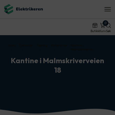
0
Butikk
Kurv
Søk
Hjem
Tjenester
Næring
Referanser
Kantine i
Malmskrivervei…
Kantine i Malmskriverveien
18