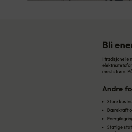
Bli ene
I tradisjonell
elektrisitetsf
mest strøm. På 
Andre fo
Store kostn
Bærekraft o
Energilagrin
Statlige stø