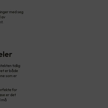
bringer med seg
l av
nt.
eler
tekten tidlig
 Det er både
ene som er
erfekte for
ase er det
ld må