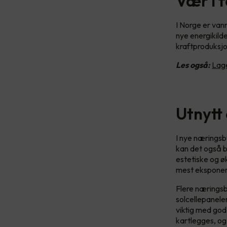
Vær i f
I Norge er vann
nye energikilde
kraftproduksjo
Les også:
Lage
Utnytt 
I nye næringsby
kan det også bl
estetiske og ø
mest eksponert
Flere næringsb
solcellepanele
viktig med god
kartlegges, og