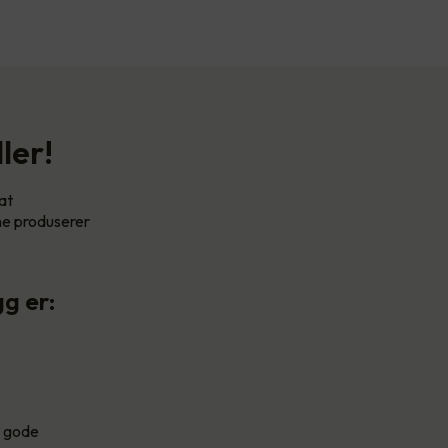
ler!
at
ene produserer
g er:
g gode