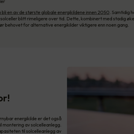
ler
å bli en av de største globale energikildene innen 2050
. Samtidig 
e solceller blitt rimeligere over tid. Dette, kombinert med stadig ø
jør behovet for alternative energikilder viktigere enn noen gang.
or!
ornybar energikilde er det også
il montering av solcelleanlegg.
asiteten til solcelleanlegg av