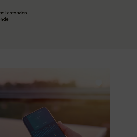
har kostnaden
kende