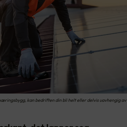
næringsbygg, kan bedriften din bli helt eller delvis uavhengig a