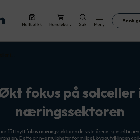
Book g
Nettbutikk
Handlekurv
Søk
Meny
eller i…
Økt fokus på solceller 
næringssektoren
 har fått nytt fokus i næringssektoren de siste årene, spesielt inne
ransjen. Dette gir nye muligheter for miljøet, byggutviklingen og i