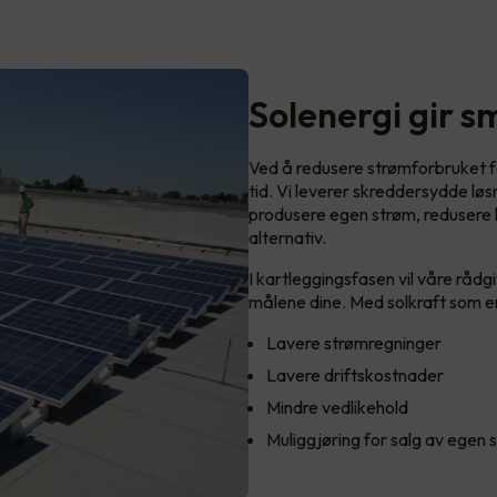
Solenergi gir 
Ved å redusere strømforbruket f
tid. Vi leverer skreddersydde løsn
produsere egen strøm, redusere k
alternativ.
I kartleggingsfasen vil våre rådg
målene dine. Med solkraft som ene
Lavere strømregninger
Lavere driftskostnader
Mindre vedlikehold
Muliggjøring for salg av egen