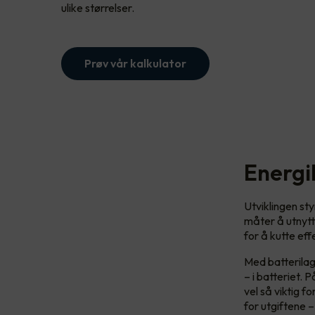
ulike størrelser.
Prøv vår kalkulator
Energi
Utviklingen sty
måter å utnytt
for å kutte eff
Med batterilag
– i batteriet.
vel så viktig f
for utgiftene –