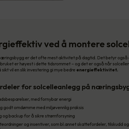
rgieffektiv ved å montere solcel
e næringsbygg er det ofte mest aktivitet på dagtid. Det betyr også 
orbruket er høyest i dette tidsrommet – og det er også når solcell
sikt vil en slik investering gi mye bedre
energieffektivitet.
rdeler for solcelleanlegg på næringsbyg
adsbesparelser, med fornybar energi
g godt omdømme med miljøvennlig praksis
g og backup for å sikre strømforsyning
tteordninger og insentiver, som bl.annet skattefordeler, tilskudd o