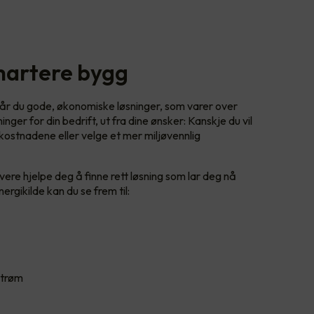
smartere bygg
år du gode, økonomiske løsninger, som varer over
inger for din bedrift, ut fra dine ønsker: Kanskje du vil
ostnadene eller velge et mer miljøvennlig
ivere hjelpe deg å finne rett løsning som lar deg nå
rgikilde kan du se frem til:
 strøm