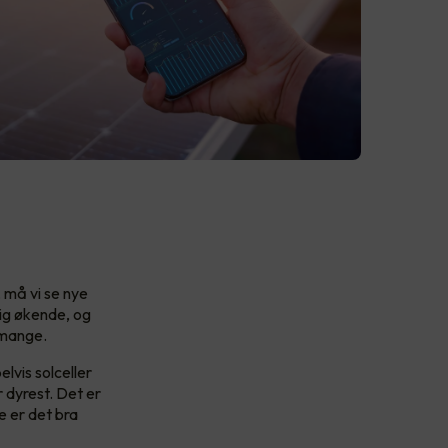
, må vi se nye
dig økende, og
r mange.
lvis solceller
 dyrest. Det er
e er det bra