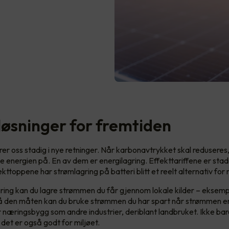
løsninger for fremtiden
rer oss stadig i nye retninger. Når karbonavtrykket skal reduseres
e energien på. En av dem er energilagring. Effekttariffene er sta
ekttoppene har strømlagring på batteri blitt et reelt alternativ fo
ring kan du lagre strømmen du får gjennom lokale kilder – eksempe
 På den måten kan du bruke strømmen du har spart når strømmen er
or næringsbygg som andre industrier, deriblant landbruket. Ikke bar
 det er også godt for miljøet.