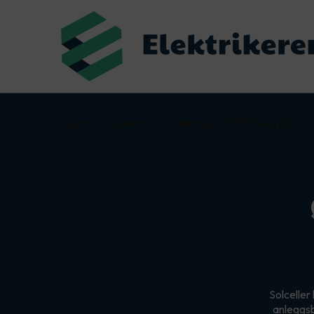
Hjem
Tjenester
Næring
Økt fokus på solc
Solceller
anleggsb