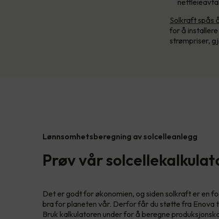
nettleieavta
Solkraft spås 
for å installer
strømpriser, g
Lønnsomhetsberegning av solcelleanlegg
Prøv vår solcellekalkulat
Det er godt for økonomien, og siden solkraft er en f
bra for planeten vår. Derfor får du støtte fra Enova t
Bruk kalkulatoren under for å beregne produksjonskap