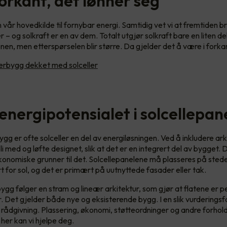
orkant, det lønner seg
 vår hovedkilde til fornybar energi. Samtidig vet vi at fremtiden 
r – og solkraft er en av dem. Totalt utgjør solkraft bare en liten de
nen, men etterspørselen blir større. Da gjelder det å være i forka
rbygg dekket med solceller
energipotensialet i solcellepan
gg er ofte solceller en del av energiløsningen. Ved å inkludere arki
i med og løfte designet, slik at det er en integrert del av bygget.
konomiske grunner til det. Solcellepanelene må plasseres på sted
 for sol, og det er primært på uutnyttede fasader eller tak.
ygg følger en stram og lineær arkitektur, som gjør at flatene er p
r. Det gjelder både nye og eksisterende bygg. I en slik vurderingsf
 rådgivning. Plassering, økonomi, støtteordninger og andre forho
 her kan vi hjelpe deg.