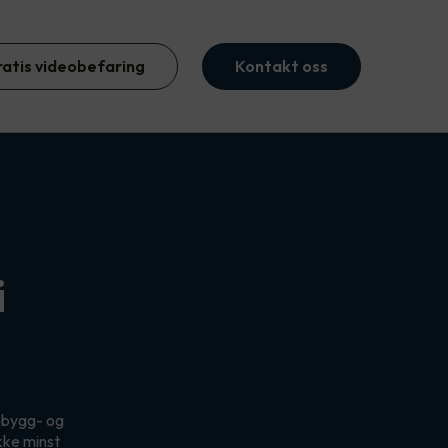
ratis videobefaring
Kontakt oss
i
n bygg- og
kke minst