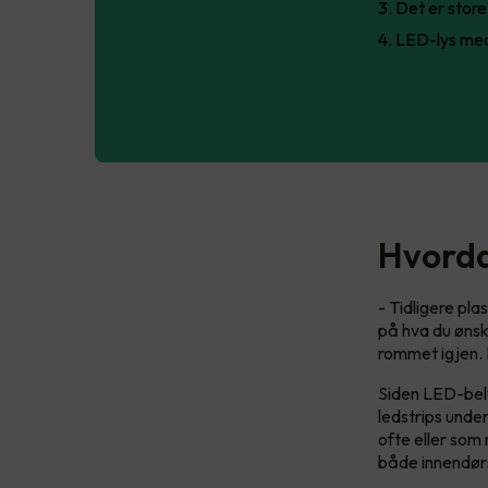
Det er store
LED-lys med
Hvorda
- Tidligere pl
på hva du ønske
rommet igjen. D
Siden LED-bely
ledstrips unde
ofte eller som 
både innendør