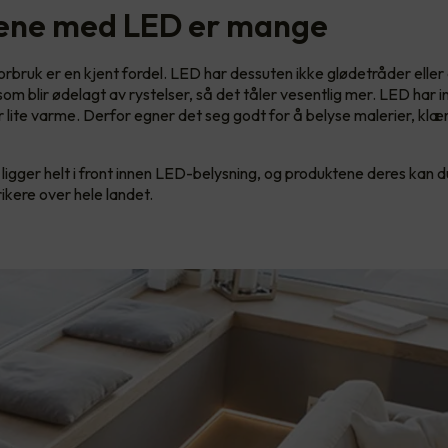
ene med LED er mange
rbruk er en kjent fordel. LED har dessuten ikke glødetråder eller
m blir ødelagt av rystelser, så det tåler vesentlig mer. LED har 
r lite varme. Derfor egner det seg godt for å belyse malerier, klær
igger helt i front innen LED-belysning, og produktene deres kan d
ikere over hele landet.