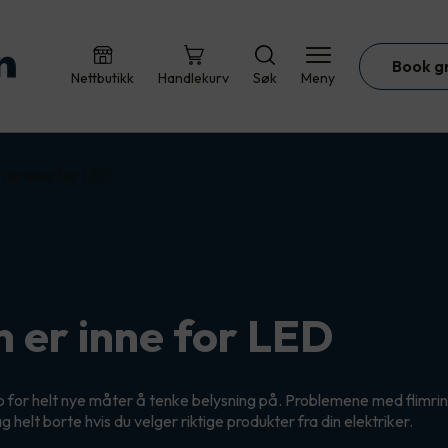
Book g
Nettbutikk
Handlekurv
Søk
Meny
n er inne for LED
n er inne for LED
for helt nye måter å tenke belysning på. Problemene med flimrin
g helt borte hvis du velger riktige produkter fra din elektriker.