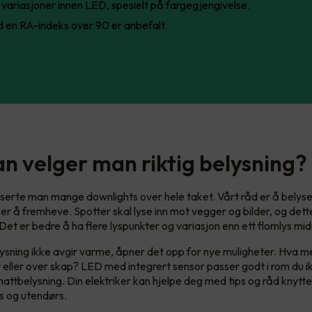
 variasjoner innen LED, spesielt på fargegjengivelse.
 en RA-indeks over 90 er anbefalt.
n velger man riktig belysning?
asserte man mange downlights over hele taket. Vårt råd er å belyse
r å fremheve. Spotter skal lyse inn mot vegger og bilder, og dette g
et er bedre å ha flere lyspunkter og variasjon enn ett flomlys midt
sning ikke avgir varme, åpner det opp for nye muligheter. Hva 
r eller over skap? LED med integrert sensor passer godt i rom du i
nattbelysning. Din elektriker kan hjelpe deg med tips og råd knyttet
s og utendørs.