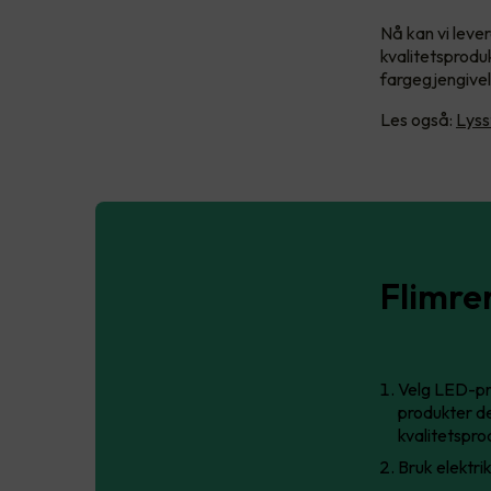
Nå kan vi leve
kvalitetsprodu
fargegjengivels
Les også:
Lyss
Flimre
Velg LED-pr
produkter de
kvalitetspro
Bruk elektrik