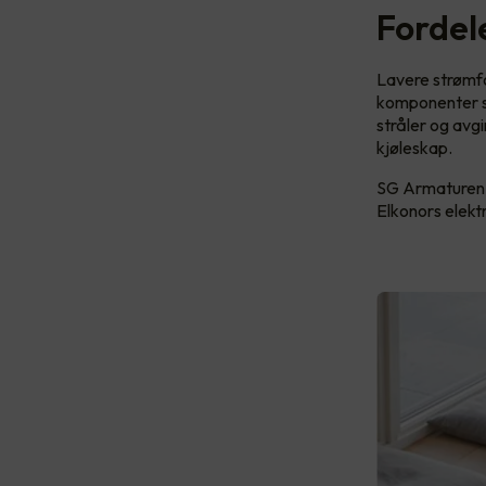
Fordel
Lavere strømfo
komponenter so
stråler og avgi
kjøleskap.
SG Armaturen l
Elkonors elektr