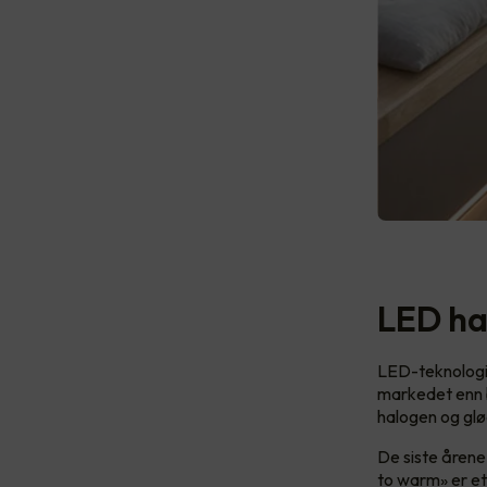
LED ha
LED-teknologie
markedet enn ba
halogen og gl
De siste årene
to warm» er et