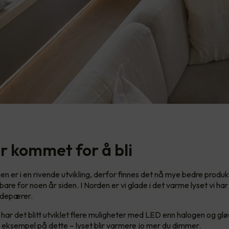
r kommet for å bli
n er i en rivende utvikling, derfor finnes det nå mye bedre produ
re for noen år siden. I Norden er vi glade i det varme lyset vi har 
ødepærer.
 har det blitt utviklet flere muligheter med LED enn halogen og 
 eksempel på dette – lyset blir varmere jo mer du dimmer.