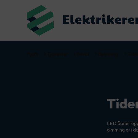
Hjem
Tjenester
Privat
Belysning
Tide
Tide
LED åpner opp 
dimming er i da