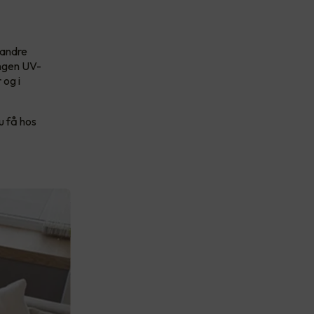
 andre
ingen UV-
 og i
u få hos