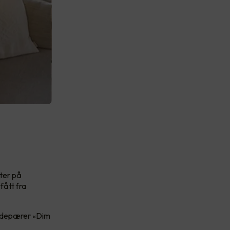
kter på
fått fra
glødepærer «Dim