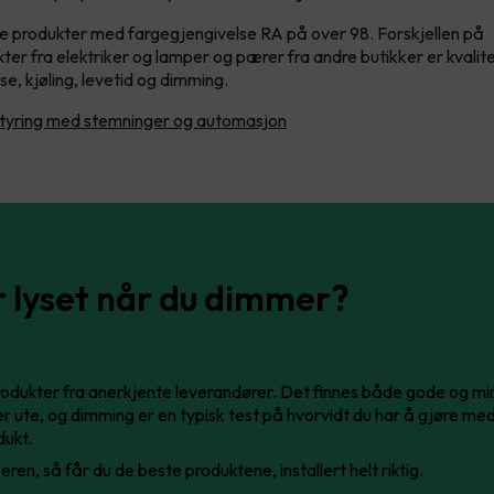
re produkter med fargegjengivelse RA på over 98. Forskjellen på
kter fra elektriker og lamper og pærer fra andre butikker er kvalit
e, kjøling, levetid og dimming.
tyring med stemninger og automasjon
r lyset når du dimmer?
odukter fra anerkjente leverandører. Det finnes både gode og m
r ute, og dimming er en typisk test på hvorvidt du har å gjøre med
dukt.
eren, så får du de beste produktene, installert helt riktig.