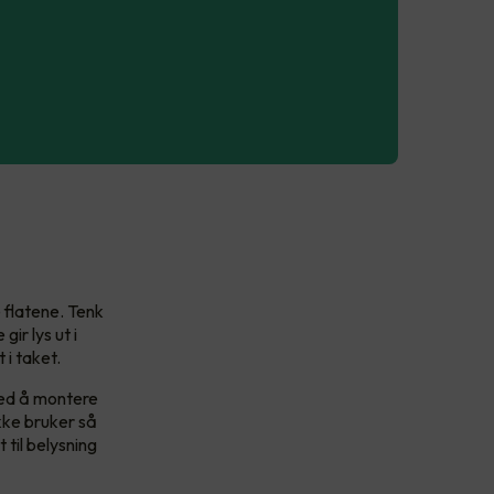
 flatene. Tenk
ir lys ut i
 i taket.
med å montere
kke bruker så
 til belysning