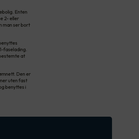
ebolig. Enten
e 2- eller
om man ser bort
benyttes
 1-faselading.
 bestemte at
rømnett. Den er
oner uten fast
og benyttes i