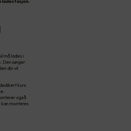
a ladestasjon.
l
il må lades i
on. Den sørger
en din vil
dedikert kurs
se.
monterer også
en kan monteres