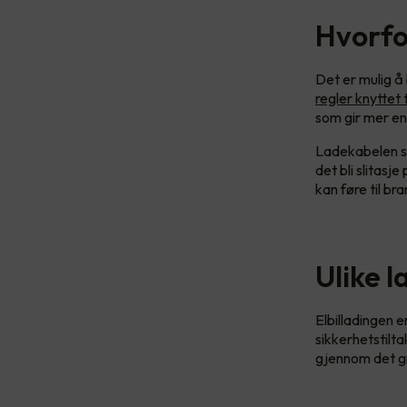
Hvorfo
Det er mulig å 
regler knyttet 
som gir mer en
Ladekabelen so
det bli slitas
kan føre til br
Ulike l
Elbilladingen e
sikkerhetstilta
gjennom det g