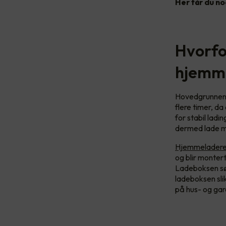
Her får du no
Hvorfor
hjemm
Hovedgrunnene t
flere timer, da
for stabil ladin
dermed lade m
Hjemmeladeren 
og blir monter
Ladeboksen sør
ladeboksen slik
på hus- og gar