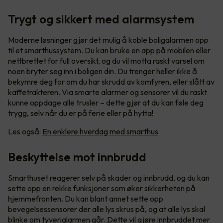
Trygt og sikkert med alarmsystem
Moderne løsninger gjør det mulig å koble boligalarmen opp
til et smarthussystem. Du kan bruke en app på mobilen eller
nettbrettet for full oversikt, og du vil motta raskt varsel om
noen bryter seg inn i boligen din. Du trenger heller ikke å
bekymre deg for om du har skrudd av komfyren, eller slått av
kaffetrakteren. Via smarte alarmer og sensorer vil du raskt
kunne oppdage alle trusler – dette gjør at du kan føle deg
trygg, selv når du er på ferie eller på hytta!
Les også:
En enklere hverdag med smarthus
Beskyttelse mot innbrudd
Smarthuset reagerer selv på skader og innbrudd, og du kan
sette opp en rekke funksjoner som øker sikkerheten på
hjemmefronten. Du kan blant annet sette opp
bevegelsessensorer der alle lys skrus på, og at alle lys skal
blinke om tyverialarmen går. Dette vil gjøre innbruddet mer