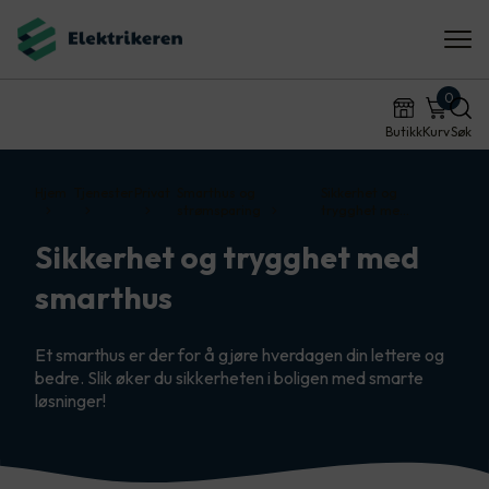
0
Butikk
Kurv
Søk
Hjem
Tjenester
Privat
Smarthus og
Sikkerhet og
strømsparing
trygghet me…
Sikkerhet og trygghet med
smarthus
Et smarthus er der for å gjøre hverdagen din lettere og
bedre. Slik øker du sikkerheten i boligen med smarte
løsninger!