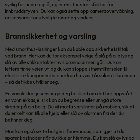
synlig for andre også, og er en stor stressfaktor for
innbruddstyven. Du kan også sette opp kameraovervåkning,
og sensorer for utvalgte dører og vinduer.
Brannsikkerhet og varsling
Med smarthus-løsninger kan du koble opp sikkerhetstiltak
ved brann. Her kan du for eksempel velge å slå på alle lys og
slå av alle stikkontakter hvis brannalarmen går. Du kan
lettere finne veien ut, og du kan stoppe strømtilførselen til
elektriske komponenter som kan ha vært årsaken til brannen
– så det ikke utvikler seg.
En vannlekkasjesensor gir deg beskjed om det har oppstått
en vannlekkasje, slik kan du begrense eller unngå store
skader på din bolig. Du vil motta varslinger på mobilen, slik at
du enkelt kan tilkalle hjelp eller slå av alarmen fra der du
befinner deg.
Man kan også sette boligen i feriemodus, som gjør at du
sparer kostnader når du ikke er hjemme. Du kan slå av lys og