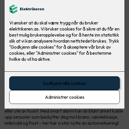
Sikkerhet med smart alarm
Smarthus gir deg trygghet hele døgnet, når du er hjemme
eller ute av huset. Med smart alarm kan du blant annet koble
opp sensorer som beskytter deg mot brann, vannlekkasje,
innbrudd og frost – her har vi stor nytte av automatisering!