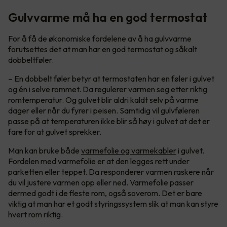
Gulvvarme må ha en god termostat
For å få de økonomiske fordelene av å ha gulvvarme
forutsettes det at man har en god termostat og såkalt
dobbeltføler.
– En dobbelt føler betyr at termostaten har en føler i gulvet
og én i selve rommet. Da regulerer varmen seg etter riktig
romtemperatur. Og gulvet blir aldri kaldt selv på varme
dager eller når du fyrer i peisen. Samtidig vil gulvføleren
passe på at temperaturen ikke blir så høy i gulvet at det er
fare for at gulvet sprekker.
Man kan bruke både
varmefolie og varmekabler
i gulvet.
Fordelen med varmefolie er at den legges rett under
parketten eller teppet. Da responderer varmen raskere når
du vil justere varmen opp eller ned. Varmefolie passer
dermed godt i de fleste rom, også soverom. Det er bare
viktig at man har et godt styringssystem slik at man kan styre
hvert rom riktig.