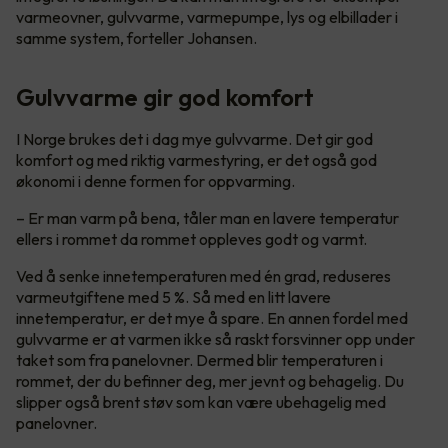
varmeovner, gulvvarme, varmepumpe, lys og elbillader i
samme system, forteller Johansen.
Gulvvarme gir god komfort
I Norge brukes det i dag mye gulvvarme. Det gir god
komfort og med riktig varmestyring, er det også god
økonomi i denne formen for oppvarming.
– Er man varm på bena, tåler man en lavere temperatur
ellers i rommet da rommet oppleves godt og varmt.
Ved å senke innetemperaturen med én grad, reduseres
varmeutgiftene med 5 %. Så med en litt lavere
innetemperatur, er det mye å spare. En annen fordel med
gulvvarme er at varmen ikke så raskt forsvinner opp under
taket som fra panelovner. Dermed blir temperaturen i
rommet, der du befinner deg, mer jevnt og behagelig. Du
slipper også brent støv som kan være ubehagelig med
panelovner.