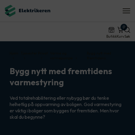
0
Butikk
Kurv
Søk
Hjem
Tjenester
Privat
Varme og
Bygg nytt med
varmepumpe
fremtidens…
Bygg nytt med fremtidens
varmestyring
Ved totalrehabilitering eller nybygg bør du tenke
helhetlig på oppvarming av boligen. God varmestyring
er viktig i boliger som bygges for fremtiden. Men hvor
skal du begynne?