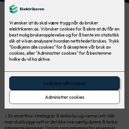
Smarthus med alt integrert
Teknisk sjef i Micro Matic, Petter Johansen, anbefaler alle å
tenke
smarthus
når man bygger nytt og kan planlegge alt fra
begynnelsen for en god driftsøkonomi.
– En smarthus-strategi er å tenke lys og varme i ett. Når
man skal bygge nytt er det ikke noe særlig dyrere å tenke
integrerte løsninger. Da kan man integrere for eksempel