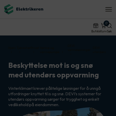
0
Butikk
Kurv
Søk
DEVI
Hjem
Tjenester
Privat
Varme og
DEVI
varmeløsninger
varmepumpe
utendørs
Beskyttelse mot is og snø
med utendørs oppvarming
Vinterklimaet krever pålitelige løsninger for å unngå
utfordringer knyttet til is og snø. DEVI’s systemer for
utendørs oppvarming sørger for trygghet og enkelt
vedlikehold på eiendommen.