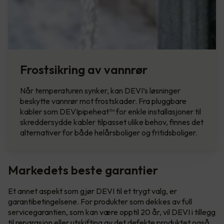
Frostsikring av vannrør
Når temperaturen synker, kan DEVI’s løsninger
beskytte vannrør mot frostskader. Fra pluggbare
kabler som DEVIpipeheat™ for enkle installasjoner til
skreddersydde kabler tilpasset ulike behov, finnes det
alternativer for både helårsboliger og fritidsboliger.
Markedets beste garantier
Et annet aspekt som gjør DEVI til et trygt valg, er
garantibetingelsene. For produkter som dekkes av full
servicegarantien, som kan være opptil 20 år, vil DEVI i tillegg
til reparasjon eller utskifting av det defekte produktet også