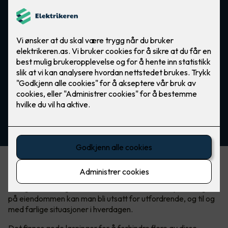
En trygg og mer komfortabel vinter
I Norge har vi et ganske tøft vinterklima. Med mye snø og is
på eiendommen kan man bli utsatt for utfordrende, og til og
med farlige situasjoner i hverdagen.