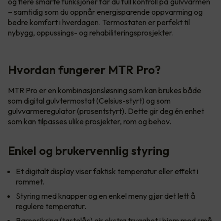
og flere smarte funksjoner får du full kontroll på gulvvarmen
– samtidig som du oppnår energisparende oppvarming og
bedre komfort i hverdagen. Termostaten er perfekt til
nybygg, oppussings- og rehabiliteringsprosjekter.
Hvordan fungerer MTR Pro?
MTR Pro er en kombinasjonsløsning som kan brukes både
som digital gulvtermostat (Celsius-styrt) og som
gulvvarmeregulator (prosentstyrt). Dette gir deg én enhet
som kan tilpasses ulike prosjekter, rom og behov.
Enkel og brukervennlig styring
Et digitalt display viser faktisk temperatur eller effekt i
rommet.
Styring med knapper og en enkel meny gjør det lett å
regulere temperatur.
Barnesikring (tastelås) gir ekstra trygghet i hjem med små