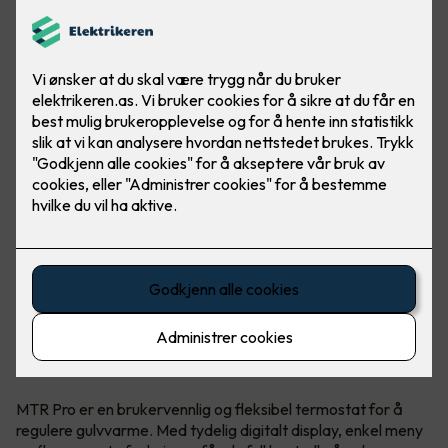
Hva er MTR Pro?
MTR Pro er en brukervennlig og fleksibel termostat for å
regulere gulvvarme. Med tydelig digitalt display, enkel meny