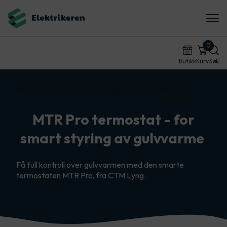
0
Butikk
Kurv
Søk
Hjem
Tjenester
Privat
Varme og varmepumpe
MTR Pro
termostat
MTR Pro termostat - for
smart styring av gulvvarme
Få full kontroll over gulvvarmen med den smarte
termostaten MTR Pro, fra CTM Lyng.