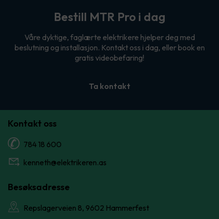
Bestill MTR Pro i dag
Våre dyktige, faglærte elektrikere hjelper deg med
beslutning og installasjon. Kontakt oss i dag, eller book en
gratis videobefaring!
Ta kontakt
Kontakt oss
784 18 600
kenneth@elektrikeren.as
Besøksadresse
Repslagerveien 8, 9602 Hammerfest