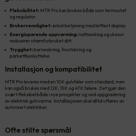
Fleksibilitet:
MTR Pro kan brukes både som termostat
og regulator.
Brukervennlighet:
enkel betjening med lettlest display.
Energisparende oppvarming:
nattsenking og ukesur
reduserer strømforbruket ditt.
Trygghet:
barnesikring, frostsikring og
parkettbeskyttelse.
Installasjon og kompatibilitet
MTR Pro leveres med en 10K gulvføler som standard, men
kan også brukes med 12K, 15K og 47K følere. Det gjør den
svært fleksibel både i nye prosjekter og ved oppgradering
av elektrisk gulvvarme. Installasjonen skal alltid utføres av
autorisert elektriker.
Ofte stilte spørsmål