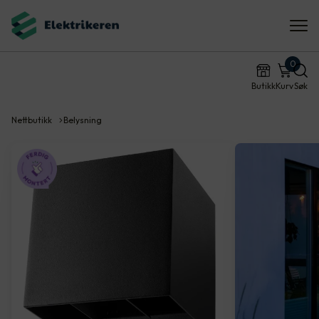
0
Butikk
Kurv
Søk
Nettbutikk
Belysning