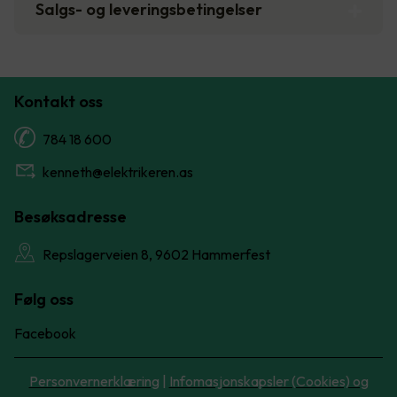
Salgs- og leveringsbetingelser
Kontakt oss
784 18 600
kenneth@elektrikeren.as
Besøksadresse
Repslagerveien 8, 9602 Hammerfest
Følg oss
Facebook
Personvernerklæring
|
Infomasjonskapsler (Cookies) og