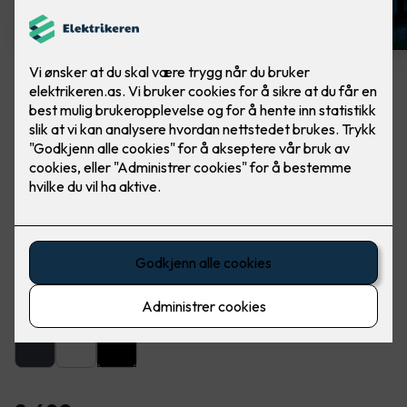
Artes veggarmatur sort
Lekker utebelysning fra SG Armaturen. Ferdig
montert, utskifting av lampe.
Artes er en lekker og dekorativ armatur for utendørs eller
innendørs montering på vegg.
Farge