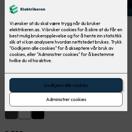
Artes veggarmatur hvit
Lekker utebelysning fra SG Armaturen. Ferdig
montert, utskifting av lampe.
Artes er en lekker og dekorativ armatur for utendørs eller
innendørs montering på vegg.
Farge