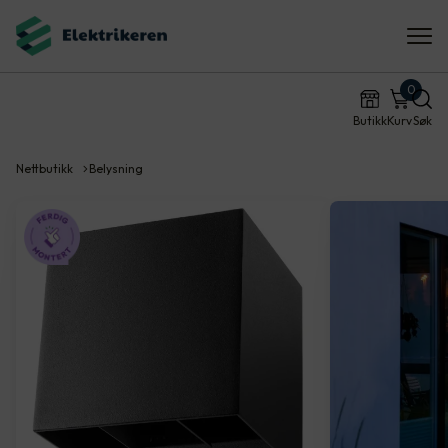
0
Butikk
Kurv
Søk
Nettbutikk
Belysning