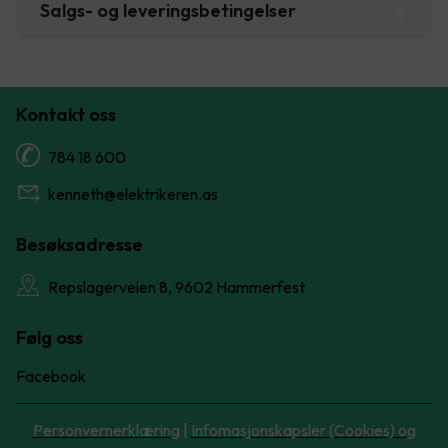
Salgs- og leveringsbetingelser
Kontakt oss
784 18 600
kenneth@elektrikeren.as
Besøksadresse
Repslagerveien 8, 9602 Hammerfest
Følg oss
Facebook
Personvernerklæring
|
Infomasjonskapsler (Cookies) og