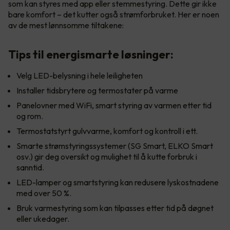
som kan styres med app eller stemmestyring. Dette gir ikke
bare komfort – det kutter også strømforbruket. Her er noen
av de mest lønnsomme tiltakene:
Tips til energismarte løsninger:
Velg LED-belysning i hele leiligheten
Installer tidsbrytere og termostater på varme
Panelovner med WiFi, smart styring av varmen etter tid
og rom.
Termostatstyrt gulvvarme, komfort og kontroll i ett.
Smarte strømstyringssystemer (SG Smart, ELKO Smart
osv.) gir deg oversikt og mulighet til å kutte forbruk i
sanntid.
LED-lamper og smartstyring kan redusere lyskostnadene
med over 50 %.
Bruk varmestyring som kan tilpasses etter tid på døgnet
eller ukedager.