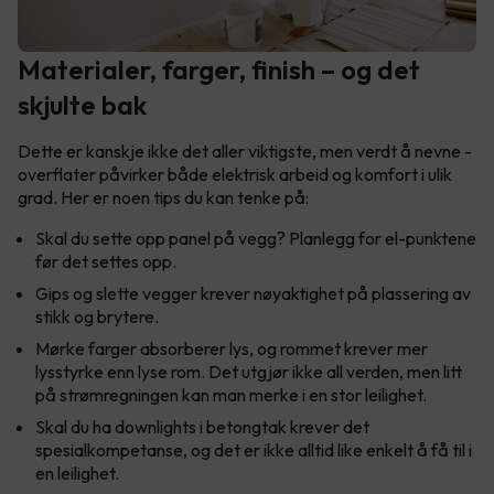
Materialer, farger, finish – og det
skjulte bak
Dette er kanskje ikke det aller viktigste, men verdt å nevne -
overflater påvirker både elektrisk arbeid og komfort i ulik
grad. Her er noen tips du kan tenke på:
Skal du sette opp panel på vegg? Planlegg for el-punktene
før det settes opp.
Gips og slette vegger krever nøyaktighet på plassering av
stikk og brytere.
Mørke farger absorberer lys, og rommet krever mer
lysstyrke enn lyse rom. Det utgjør ikke all verden, men litt
på strømregningen kan man merke i en stor leilighet.
Skal du ha downlights i betongtak krever det
spesialkompetanse, og det er ikke alltid like enkelt å få til i
en leilighet.