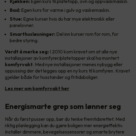
Kjøkken:
Egen kurs til platetopp, ovn og oppvaskmaskin.
Bad:
Egen kurs for varme i gulv og vaskemaskin.
Stue:
Egne kurser hvis du har mye elektronikk eller
panelovner.
Smarthusløsninger:
Del inn kurser rom for rom, for
bedre styring.
Verdt å merke seg:
I 2010 kom kravet om at alle nye
installasjoner av komfyrer/platetopper skal ha montert
komfyrvakt
. Med nye installasjoner menes nybygg eller
oppussing der det legges opp en ny kurs til komfyren. Kravet
gjelder både for husstander og fritidsboliger.
Les mer om komfyrvakt her
Energismarte grep som lønner seg
Når du først pusser opp, bør du tenke fremtidsrettet. Med
riktig planlegging kan du gjøre boligen mer energieffektiv.
Installer dimmere, bevegelsessensorer og smarte brytere