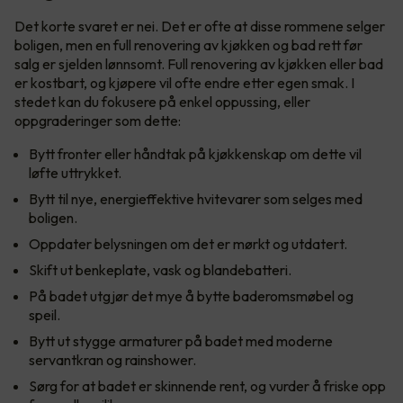
Det korte svaret er nei. Det er ofte at disse rommene selger
boligen, men en full renovering av kjøkken og bad rett før
salg er sjelden lønnsomt. Full renovering av kjøkken eller bad
er kostbart, og kjøpere vil ofte endre etter egen smak. I
stedet kan du fokusere på enkel oppussing, eller
oppgraderinger som dette:
Bytt fronter eller håndtak på kjøkkenskap om dette vil
løfte uttrykket.
Bytt til nye, energieffektive hvitevarer som selges med
boligen.
Oppdater belysningen om det er mørkt og utdatert.
Skift ut benkeplate, vask og blandebatteri.
På badet utgjør det mye å bytte baderomsmøbel og
speil.
Bytt ut stygge armaturer på badet med moderne
servantkran og rainshower.
Sørg for at badet er skinnende rent, og vurder å friske opp