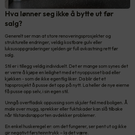
Hva lønner seg ikke å bytte ut før
salg?
Generelt ser man at store renoveringsprosjekter og
strukturelle endringer, veldig kostbare gulv eller
luksusoppgraderinger sjelden gir full avkastning rett før
salg.
Stil er i tillegg veldig individuelt. Det er mange som synes det
er verre å kjøpe en leilighet med et nyoppusset bad eller
kjøkken - som de ikke egentlig liker. Da blir det et
tapsprosjekt å pusse det opp på nytt. La heller de nye eierne
få pusse opp selv, i sin egen stil.
Unngå overfladisk oppussing som skjuler feil med boligen. Å
male over mugg, sprekker eller fuktskader kan slå tilbake
når tilstandsrapporten avdekker problemer.
En enkel huskeregel er: om det fungerer, ser pent ut og ikke
gir negativt førsteinntrykk – la det være.