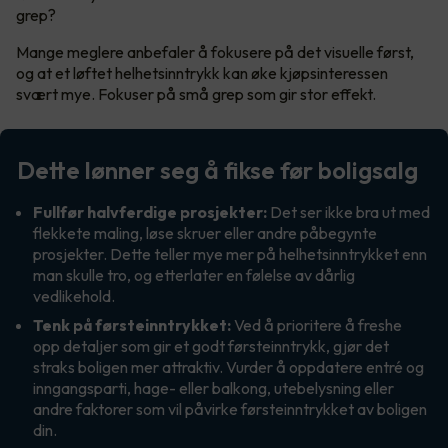
grep?
Mange meglere anbefaler å fokusere på det visuelle først,
og at et løftet helhetsinntrykk kan øke kjøpsinteressen
svært mye. Fokuser på små grep som gir stor effekt.
Dette lønner seg å fikse før boligsalg
Fullfør halvferdige prosjekter:
Det ser ikke bra ut med
flekkete maling, løse skruer eller andre påbegynte
prosjekter. Dette teller mye mer på helhetsinntrykket enn
man skulle tro, og etterlater en følelse av dårlig
vedlikehold.
Tenk på førsteinntrykket:
Ved å prioritere å freshe
opp detaljer som gir et godt førsteinntrykk, gjør det
straks boligen mer attraktiv. Vurder å oppdatere entré og
inngangsparti, hage- eller balkong, utebelysning eller
andre faktorer som vil påvirke førsteinntrykket av boligen
din.