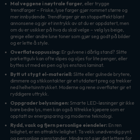
Mal veggene i nøytrale farger
, eller trygge
trendfarger – Friske, lyse farger gjør rommet større og
mer innbydende. Trendfarger gir en stoppeffekt blant
annonsene og gir et inntrykk av at du er oppdatert, men
om du er usikker på hva du skal velge – velg lys beige,
greige eller andre lune toner som gjør seg godt på bilder
og er lette å style.
Overflateoppussing:
Er gulvene i dårlig stand? Slitte
parkettgulv kan ofte slipes og oljes for lite penger, eller
byttes ut med en pen og lys enstavs laminat.
Bytt ut stygt el-materiell:
Slitte eller gulnede brytere,
dimmere og stikkontakter gir et utdatert preg og trekker
ned helhetsinntrykket. Moderne og rene overflater gir et
ryddigere uttrykk.
Oppgrader belysningen:
Smarte LED-løsninger gir ikke
bare bedre lys, men kan også tiltrekke kjøpere som er
opptatt av energisparing og moderne teknologi.
Rydd, vask og fjern personlige eiendeler:
En ren
leilighet, er en attraktiv leilighet. Ta vekk unødvendig pynt,
og personlige gjenstander. Mindre rot gjør det lettere for