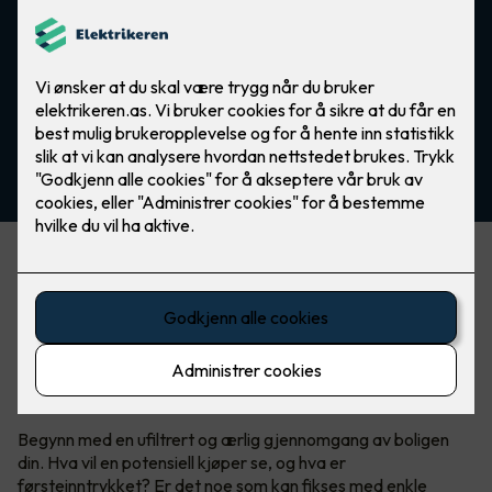
Noen oppgraderinger kan gi deg langt høyere salgspris,
mens andre investeringer gir dårlig avkastning, eller til og
med rent tap. Vi har samlet noen viktige tips og råd til hva
som faktisk lønner seg å gjøre før et boligsalg.
Hvor bør du starte?
Begynn med en ufiltrert og ærlig gjennomgang av boligen
din. Hva vil en potensiell kjøper se, og hva er
førsteinntrykket? Er det noe som kan fikses med enkle