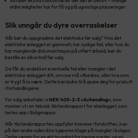
Installer ekstra stikkontakter der det er behov – mange
eldre leiligheter har for få og på ugunstige plasseringer.
Slik unngår du dyre overraskelser
Når bør du oppgradere det elektriske før salg? Hvis det
elektriske anlegget er gammelt, har synlige feil, eller hvis du
har manglende dokumentasjon på utført arbeid, bør du
bestille en elkontroll før salg.
Da får du avdekket eventuelle feil eller mangler i det
elektriske anlegget ditt, om noe må utbedres, eller hva som
er trygt å la være. Dette kan bidra til å spare deg for priskutt
i forhandlingene.
For salg anbefaler vi
NEK 405-2-3 «Avhending»
, som
munner ut i en teknisk tilstandsrapport for elanlegget, som
lastes opp i Boligmappa.
Når tilstandsrapporten oppfyller kravene i forskriften, kan
på den andre siden ikke kjøperen klage på mangler i boligen.
Dette sørger for en økt trygghet for begge parter, og et