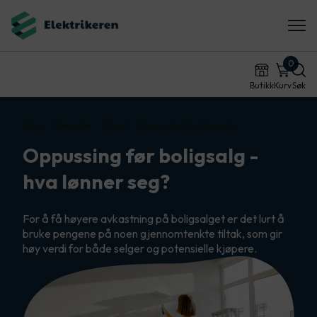
0
Butikk
Kurv
Søk
Hjem
Tjenester
Privat
Oppussing før boligsalg…
Oppussing før boligsalg -
hva lønner seg?
For å få høyere avkastning på boligsalget er det lurt å
bruke pengene på noen gjennomtenkte tiltak, som gir
høy verdi for både selger og potensielle kjøpere.