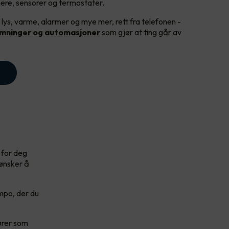
ere, sensorer og termostater.
 lys, varme, alarmer og mye mer, rett fra telefonen -
emninger og automasjoner
som gjør at ting går av
 for deg
 ønsker å
empo, der du
ører som