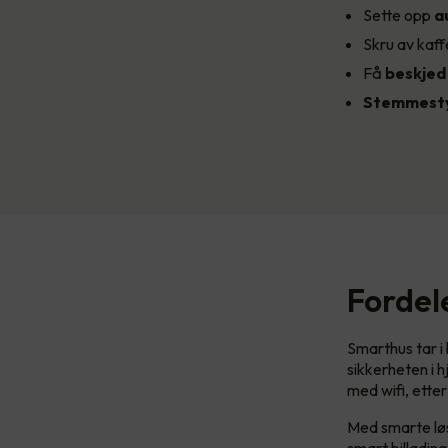
Sette opp
a
Skru av kaff
Få
beskje
Stemmesty
Fordel
Smarthus tar i
sikkerheten i 
med wifi, etter
Med smarte løs