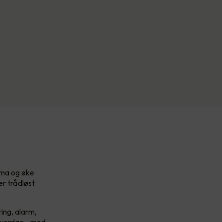
lima og øke
er trådløst
ing, alarm,