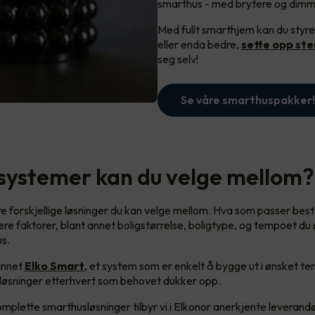
smarthus - med brytere og dimm
Med fullt smarthjem kan du styre
eller enda bedre,
sette opp st
seg selv!
Se våre smarthuspakker!
 systemer kan du velge mellom?
ere forskjellige løsninger du kan velge mellom. Hva som passer best
ere faktorer, blant annet boligstørrelse, boligtype, og tempoet du
s.
 annet
Elko Smart
, et system som er enkelt å bygge ut i ønsket t
e løsninger etterhvert som behovet dukker opp.
mplette smarthusløsninger tilbyr vi i Elkonor anerkjente leverand