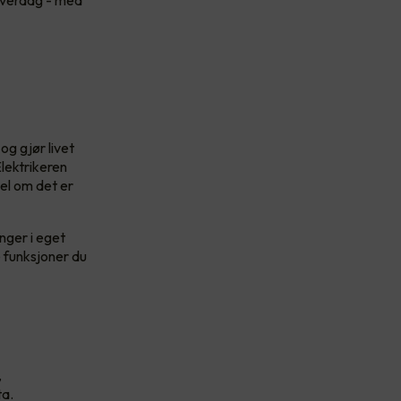
 hverdag - med
og gjør livet
lektrikeren
bel om det er
nger i eget
e funksjoner du
,
ta.