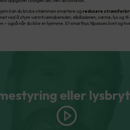
ike oppgaver i boligen din, helt automatisk.
hjem kan du bruke strømmen smartere og
redusere strømforbr
nnet ved å styre varmtvannsbereder, elbilladeren, varme, lys og til
len – også når du ikke er hjemme. Et smarthus tilpasses livet og h
estyring eller lysbry