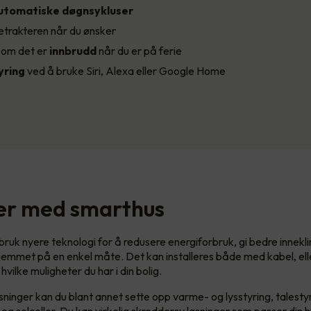
utomatiske døgnsykluser
etrakteren når du ønsker
d
om det er
innbrudd
når du er på ferie
ring
ved å bruke Siri, Alexa eller Google Home
er med smarthus
 bruk nyere teknologi for å redusere energiforbruk, gi bedre innek
hjemmet på en enkel måte. Det kan installeres både med kabel, ell
 hvilke muligheter du har i din bolig.
ninger kan du blant annet sette opp varme- og lysstyring, talestyr