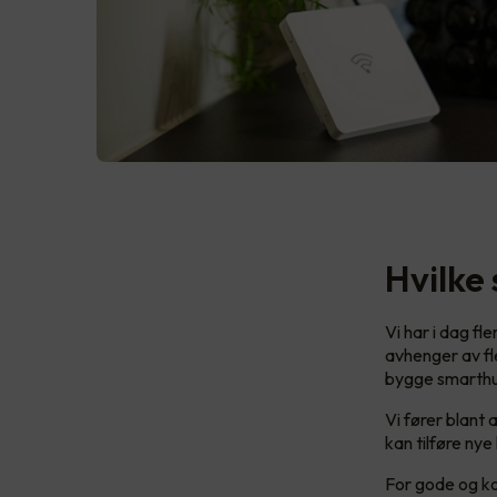
Hvilke
Vi har i dag fl
avhenger av fl
bygge smarthu
Vi fører blant
kan tilføre ny
For gode og ko