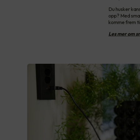
Du husker kans
opp? Med smart
komme frem til
Les mer om sm