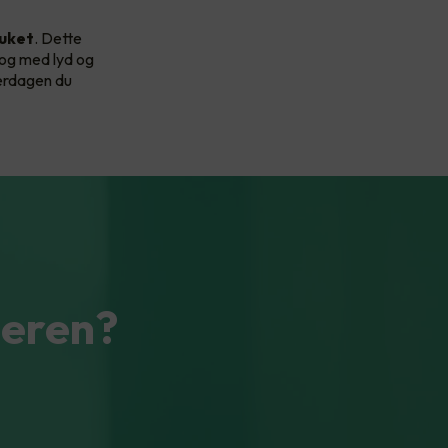
uket
. Dette
 og med lyd og
verdagen du
teren?