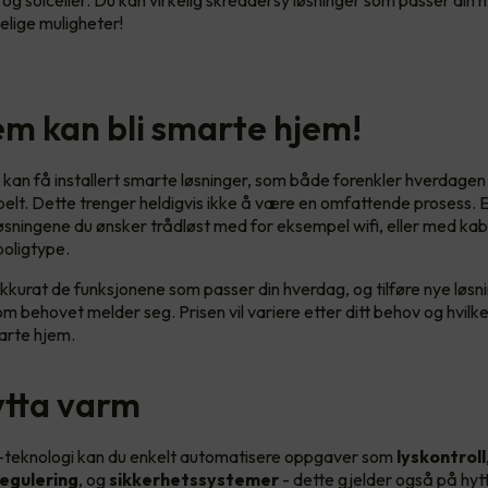
g og solceller. Du kan virkelig skreddersy løsninger som passer din
lige muligheter!
jem kan bli smarte hjem!
 kan få installert smarte løsninger, som både forenkler hverdagen 
lt. Dette trenger heldigvis ikke å være en omfattende prosess. E
 løsningene du ønsker trådløst med for eksempel wifi, eller med ka
 boligtype.
kkurat de funksjonene som passer din hverdag, og tilføre nye løsni
m behovet melder seg. Prisen vil variere etter ditt behov og hvilk
marte hjem.
ytta varm
teknologi kan du enkelt automatisere oppgaver som
lyskontroll
egulering
, og
sikkerhetssystemer
- dette gjelder også på hyt