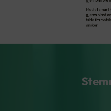
gjennomføre ul
Med et smart 
gjøres blant a
bilde fra mobi
ønsker.
Stemm