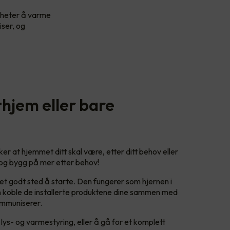
igheter å varme
ser, og
hjem eller bare
er at hjemmet ditt skal være, etter ditt behov eller
, og bygg på mer etter behov!
et godt sted å starte. Den fungerer som hjernen i
koble de installerte produktene dine sammen med
ommuniserer.
lys- og varmestyring, eller å gå for et komplett