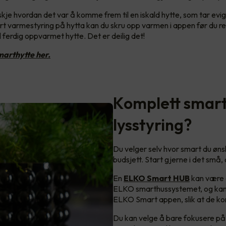
kje hvordan det var å komme frem til en iskald hytte, som tar ev
 varmestyring på hytta kan du skru opp varmen i appen før du rei
 ferdig oppvarmet hytte. Det er deilig det!
arthytte her.
Komplett smart
lysstyring?
Du velger selv hvor smart du ønsk
budsjett. Start gjerne i det små
En
ELKO Smart HUB
kan være 
ELKO smarthussystemet, og kan 
ELKO Smart appen, slik at de k
Du kan velge å bare fokusere på 