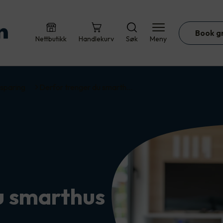
Book g
Nettbutikk
Handlekurv
Søk
Meny
sparing
Derfor trenger du smarth…
u smarthus