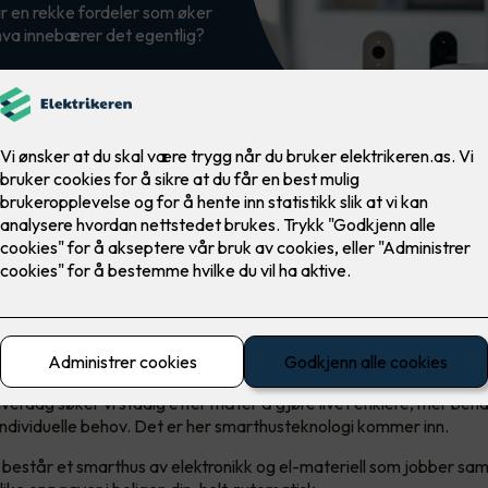
ir en rekke fordeler som øker
hva innebærer det egentlig?
 egentlig et smarthus?
 hverdag søker vi stadig etter måter å gjøre livet enklere, mer beh
 individuelle behov. Det er her smarthusteknologi kommer inn.
består et smarthus av elektronikk og el-materiell som jobber sa