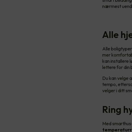
smart billadin
nærmest uende
Alle h
Alle boligtyper
mer komfortabe
kan installere
lettere for din
Du kan velge a
tempo, etterso
velger i ditt s
Ring h
Med smarthus-
temperaturr