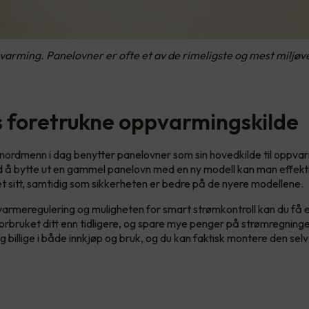
arming. Panelovner er ofte et av de rimeligste og mest miljøve
 foretrukne oppvarmingskilde
e nordmenn i dag benytter panelovner som sin hovedkilde til oppva
ed å bytte ut en gammel panelovn med en ny modell kan man effekt
t sitt, samtidig som sikkerheten er bedre på de nyere modellene.
armeregulering og muligheten for smart strømkontroll kan du få e
forbruket ditt enn tidligere, og spare mye penger på strømregning
ldig billige i både innkjøp og bruk, og du kan faktisk montere den sel