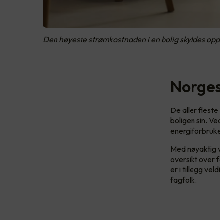
Den høyeste strømkostnaden i en bolig skyldes oppv
Norges
De aller flest
boligen sin. V
energiforbruke
Med nøyaktig v
oversikt over 
er i tillegg ve
fagfolk.