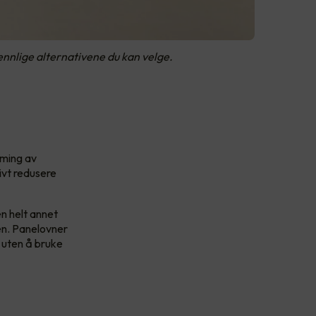
nnlige alternativene du kan velge.
rming av
ivt redusere
n helt annet
en. Panelovner
v uten å bruke