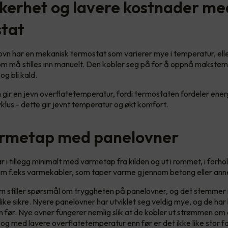
kkerhet og lavere kostnader me
tat
ovn har en mekanisk termostat som varierer mye i temperatur, ell
g som må stilles inn manuelt. Den kobler seg på for å oppnå makstem
og bli kald.
gir en jevn overflatetemperatur, fordi termostaten fordeler energi
yklus - dette gir jevnt temperatur og økt komfort.
armetap med panelovner
 i tillegg minimalt med varmetap fra kilden og ut i rommet, i forhol
om f.eks varmekabler, som taper varme gjennom betong eller ann
om stiller spørsmål om tryggheten på panelovner, og det stemmer 
 like sikre. Nyere panelovner har utviklet seg veldig mye, og de har b
n før. Nye ovner fungerer nemlig slik at de kobler ut strømmen om 
og med lavere overflatetemperatur enn før er det ikke like stor f