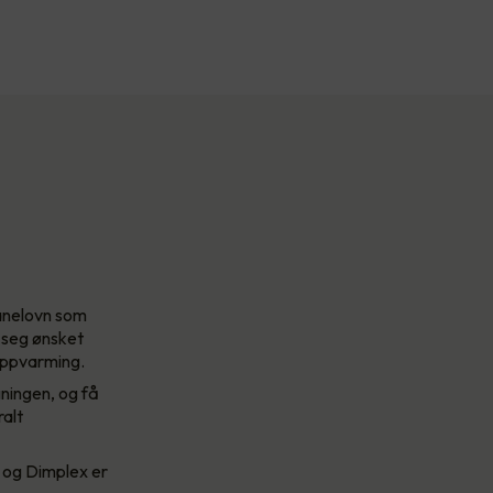
panelovn som
e seg ønsket
oppvarming.
ningen, og få
ralt
 og Dimplex er