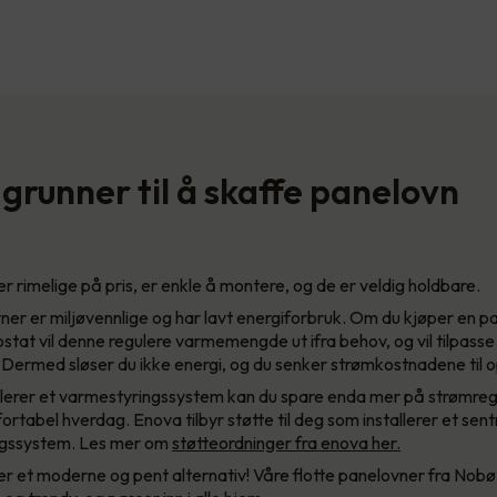
grunner til å skaffe panelovn
r rimelige på pris, er enkle å montere, og de er veldig holdbare.
er er miljøvennlige og har lavt energiforbruk. Om du kjøper en 
stat vil denne regulere varmemengde ut ifra behov, og vil tilpass
 Dermed sløser du ikke energi, og du senker strømkostnadene til 
llerer et varmestyringssystem kan du spare enda mer på strømreg
rtabel hverdag. Enova tilbyr støtte til deg som installerer et sent
ngssystem. Les mer om
støtteordninger fra enova her.
r et moderne og pent alternativ! Våre flotte panelovner fra Nobø