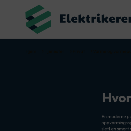
Hjem
Tjenester
Privat
Varme og varmep
Hvor
En moderne pan
oppvarmingssys
slett en smart