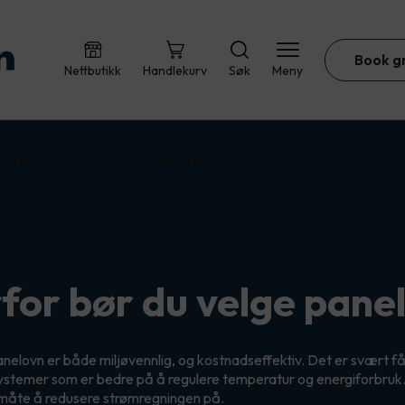
Book g
Nettbutikk
Handlekurv
Søk
Meny
umpe
Hvorfor bør du velge pan…
for bør du velge pane
elovn er både miljøvennlig, og kostnadseffektiv. Det er svært f
temer som er bedre på å regulere temperatur og energiforbruk. 
 måte å redusere strømregningen på.