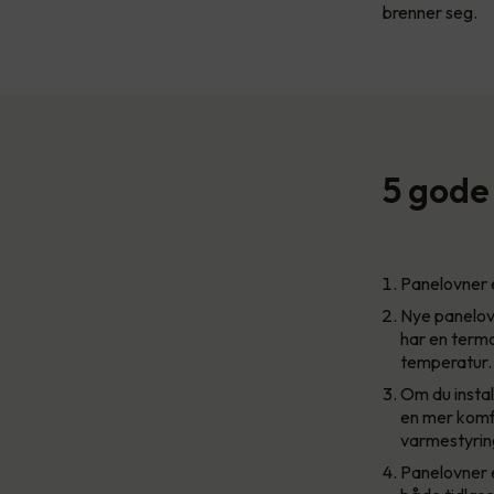
brenner seg.
5 gode 
Panelovner e
Nye panelovn
har en termo
temperatur.
Om du insta
en mer komfo
varmestyri
Panelovner e