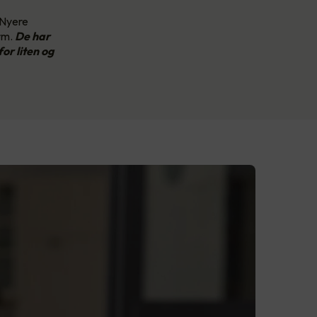
 Nyere
rm.
De har
or liten og