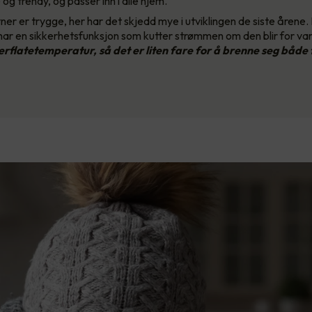
og trendy, og passer inn i alle hjem.
er er trygge, her har det skjedd mye i utviklingen de siste årene.
har en sikkerhetsfunksjon som kutter strømmen om den blir for va
erflatetemperatur, så det er liten fare for å brenne seg både f