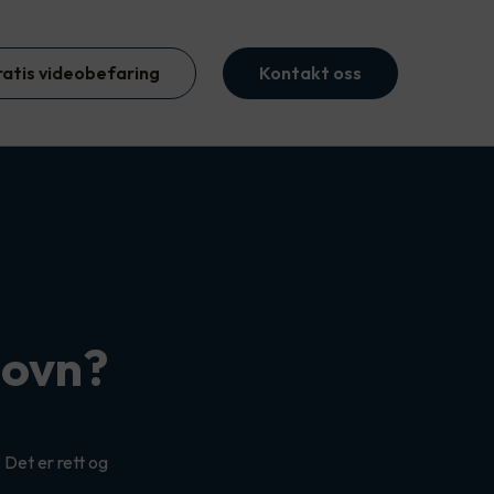
ratis videobefaring
Kontakt oss
lovn?
å
Det er rett og