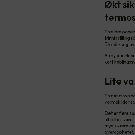
Økt si
termos
En eldre panel
trinninstillin
å koble seg av 
En ny panelovn 
kort koblingss
Lite v
En panelovn har
varmekilder s
Det er flere s
alltid har vært
mye sikrere en
overopphetet, 