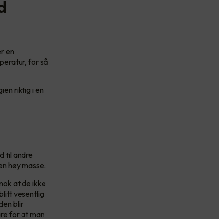
d
er en
peratur, for så
en riktig i en
d til andre
en høy masse.
nok at de ikke
litt vesentlig
den blir
are for at man