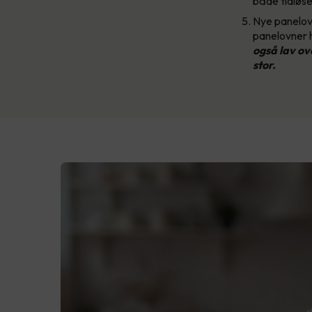
både tidløse 
Nye panelovn
panelovner 
også lav ov
stor.